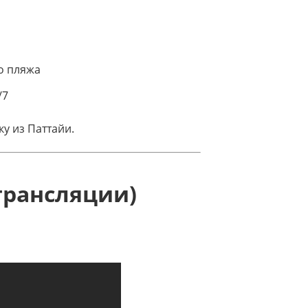
о пляжа
/7
у из Паттайи.
трансляции)
мени.
Подробнее →