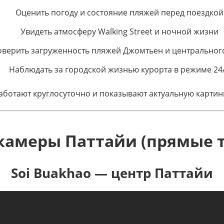
Оценить погоду и состояние пляжей перед поездкой
Увидеть атмосферу Walking Street и ночной жизни
верить загруженность пляжей Джомтьен и центральног
Наблюдать за городской жизнью курорта в режиме 24
аботают круглосуточно и показывают актуальную картинк
 камеры Паттайи (прямые 
Soi Buakhao — центр Паттайи
ной из самых популярных улиц Паттайи в реальном вре