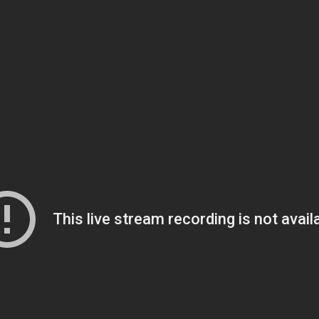
🎟️ Экскурсии в Паттайе
 только пляжи и ночная жизнь. Съездите на Храм Истины, в с
отровую Пратамнак или на шоу трансвеститов. Экскурсии с
идами, трансфером от отеля и мгновенным подтверждение
🎟️ Смотреть экскурсии в Паттайе →
⛵ Морские экскурсии из Паттайи
жья Паттайи — Коралловый остров (Ко Лан) и соседние остр
 прогулки на катерах и яхтах со снорклингом, пляжным от
трансфером от отеля.
⛵ Морские экскурсии из Паттайи →
🏨 Где остановиться в Паттайе
нтра рядом с Walking Street до спокойного Джомтьена и Вон