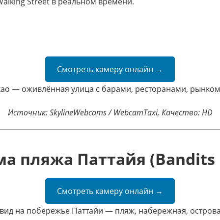
alking Street в реальном времени.
Смотреть камеру онлайн →
хао — оживлённая улица с барами, ресторанами, рынко
Источник: SkylineWebcams / WebcamTaxi, Качество: HD
а пляжа Паттайя (Bandits 
Смотреть камеру онлайн →
ид на побережье Паттайи — пляж, набережная, острова