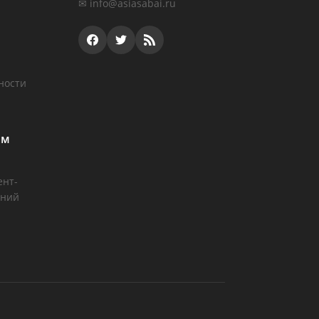
✉
info@asiasabai.ru
ности
ам
ент-
аний