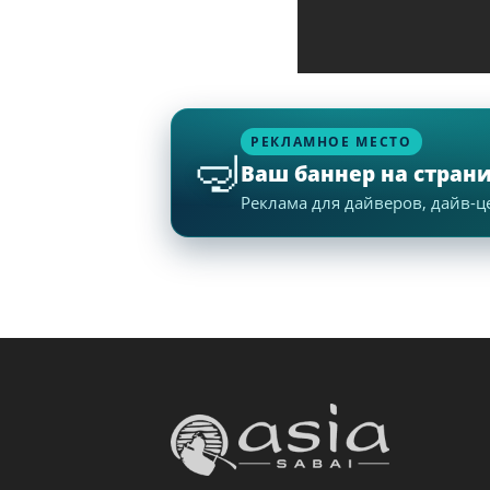
более 1900 оте
✈️ Дешёвые ав
РЕКЛАМНОЕ МЕСТО
авиакомпаний в ре
🤿
оформите
eSIM для
Ваш баннер на стран
Реклама для дайверов, дайв-ц