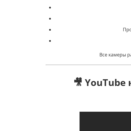
Про
Все камеры р
🎥 YouTube
Уличная жизнь од