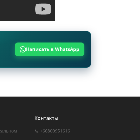
ты на Trip.com.
 цен десятков
уты после прилёта,
поиска сим-карты в
Написать в WhatsApp
Контакты
еальном
📞 +66800951616