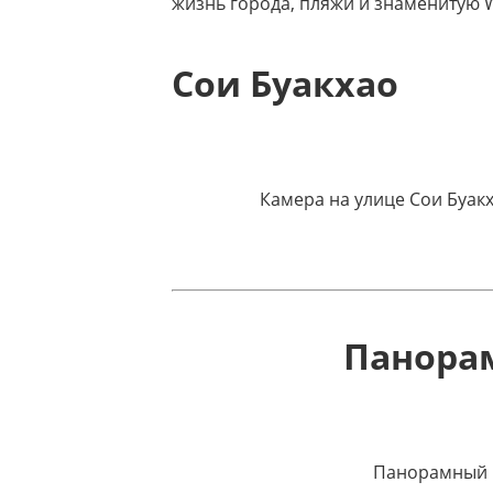
жизнь города, пляжи и знаменитую W
Сои Буакхао
Камера на улице Сои Буак
Панорам
Панорамный в