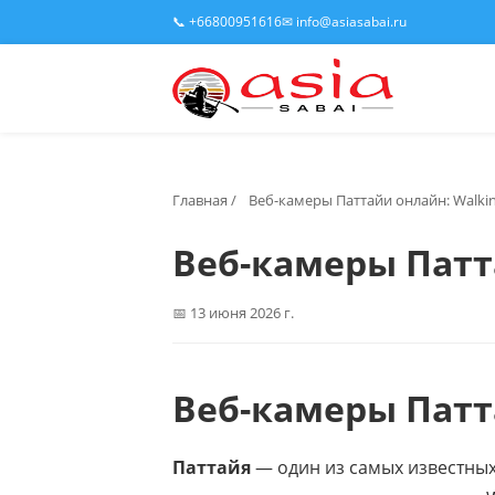
📞 +66800951616
✉ info@asiasabai.ru
Главная
/
Веб-камеры Паттайи онлайн: Walkin
Веб-камеры Патта
13 июня 2026 г.
Веб-камеры Патт
Паттайя
— один из самых известных