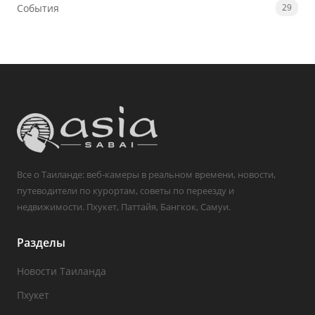
События
29
Все о Таиланде: веб-камеры в реальном времени, новости,
путеводители по курортам, советы по переезду и
недвижимости. Пхукет, Паттайя, Бангкок, Самуи.
Разделы
Новости Таиланда
Пхукет