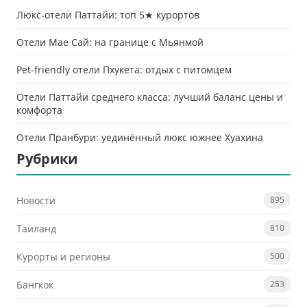
Люкс-отели Паттайи: топ 5★ курортов
Отели Мае Сай: на границе с Мьянмой
Pet-friendly отели Пхукета: отдых с питомцем
Отели Паттайи среднего класса: лучший баланс цены и
комфорта
Отели Пранбури: уединённый люкс южнее Хуахина
Рубрики
Новости
895
Таиланд
810
Курорты и регионы
500
Бангкок
253