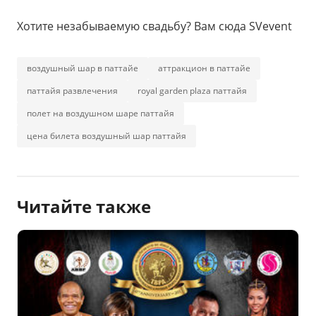
Хотите незабываемую свадьбу? Вам сюда SVevent
воздушный шар в паттайе
аттракцион в паттайе
паттайя развлечения
royal garden plaza паттайя
полет на воздушном шаре паттайя
цена билета воздушный шар паттайя
Читайте также