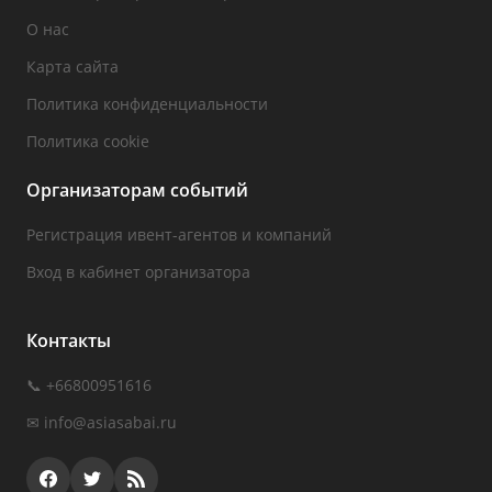
О нас
Карта сайта
Политика конфиденциальности
Политика cookie
Организаторам событий
Регистрация ивент-агентов и компаний
Вход в кабинет организатора
Контакты
📞 +66800951616
✉
info@asiasabai.ru