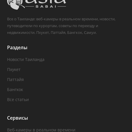
Все о Таиланде: веб-камеры в реальном времени, новости,
путеводители по курортам, советы по переезду и
недвижимости. Пхукет, Паттайя, Бангкок, Самуи.
Разделы
Новости Таиланда
Пхукет
Паттайя
Бангкок
Все статьи
Сервисы
Веб-камеры в реальном времени