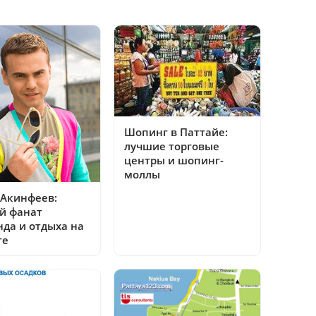
Шопинг в Паттайе:
лучшие торговые
центры и шопинг-
моллы
 Акинфеев:
й фанат
нда и отдыха на
те