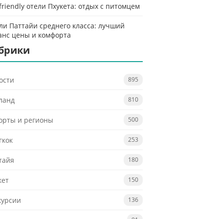
-friendly отели Пхукета: отдых с питомцем
ли Паттайи среднего класса: лучший
анс цены и комфорта
брики
ости
895
ланд
810
орты и регионы
500
гкок
253
тайя
180
кет
150
курсии
136