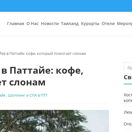
Главная
О Нас
Новости
Таиланд
Курорты
Отели
Мероп
offee в Паттайе: кофе, который помогает слонам
e в Паттайе: кофе,
Св
т слонам
Хос
айя
,
Шоппинг и СПА в ПТТ
коп
Люк
Оте