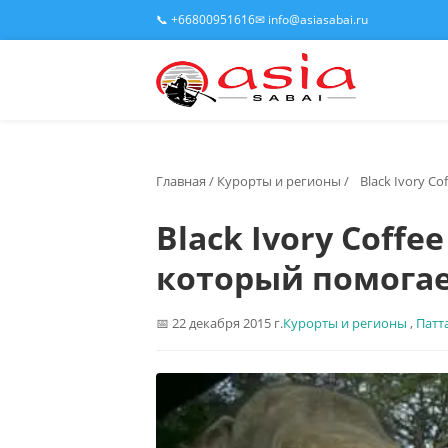
📞 +66800951616
✉ info@asiasabai.ru
Главная
/
Курорты и регионы
/
Black Ivory C
Black Ivory Coffe
который помогае
22 декабря 2015 г.
Курорты и регионы
,
Патт