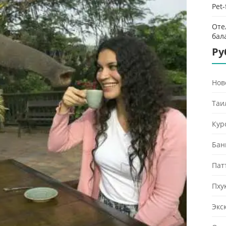
Pet
Оте
бал
Ру
Нов
Таи
Кур
Бан
Пат
Пху
Экс