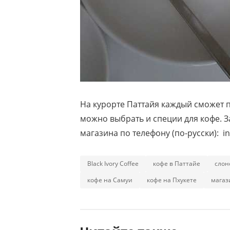
На курорте Паттайя каждый сможет п
можно выбрать и специи для кофе. З
магазина по телефону (по-русски): in
Black Ivory Coffee
кофе в Паттайе
слон
кофе на Самуи
кофе на Пхукете
магаз