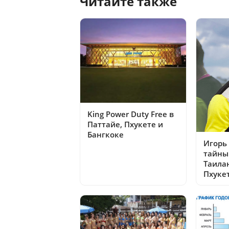
Читайте также
King Power Duty Free в
Паттайе, Пхукете и
Бангкоке
Игорь
тайны
Таила
Пхуке