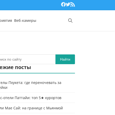
риятия
Веб-камеры
Найти
ежие посты
телы Пхукета: где переночевать за
ейки
с-отели Паттайи: топ 5★ курортов
ли Мае Сай: на границе с Мьянмой