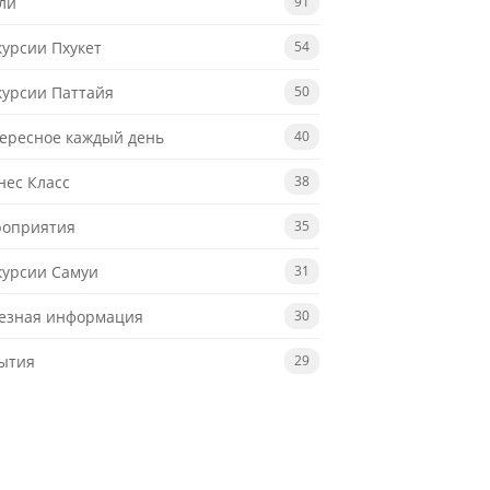
ли
91
курсии Пхукет
54
курсии Паттайя
50
ересное каждый день
40
нес Класс
38
оприятия
35
курсии Самуи
31
езная информация
30
ытия
29