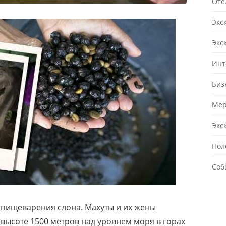
Оте
Экс
Экс
Инт
Биз
Мер
Экс
Пол
Соб
са пищеварения слона. Махуты и их жены
высоте 1500 метров над уровнем моря в горах