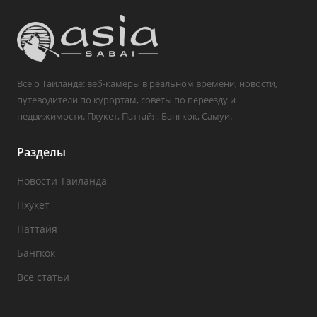
Все о Таиланде: веб-камеры в реальном времени, новости,
путеводители по курортам, советы по переезду и
недвижимости. Пхукет, Паттайя, Бангкок, Самуи.
Разделы
Новости Таиланда
Пхукет
Паттайя
Бангкок
Все статьи