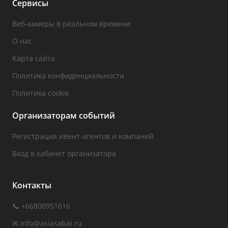
Сервисы
Веб-камеры в реальном времени
О нас
Карта сайта
Политика конфиденциальности
Политика cookie
Организаторам событий
Регистрация ивент-агентов и компаний
Вход в кабинет организатора
Контакты
📞 +66800951616
✉
info@asiasabai.ru