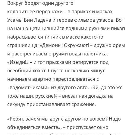
Вокруг бродят один другого
колоритнее персонажи – в париках и масках
Усамы Бин Ладена и героев фильмов ужасов. Вот
на наш ощетинившийся водными ружьями пикап
набрасывается типчик в маске какого-то
страшилища. «Демоны! Окружают! – дружно орем
и расстреливаем струями воды налетчика.
«Изыди!» – и тот прыжками ретируется под
всеобщий хохот. Спустя несколько минут
начинаем азартно перестреливаться с
«водометчиками» из другого авто. «Эй, да это же
тоже наши, русские!» – внезапная догадка на
секунду приостанавливает сражение.
«Ребят, зачем мы друг с другом-то воюем? Надо
объединяться вместе», – приспускает окно