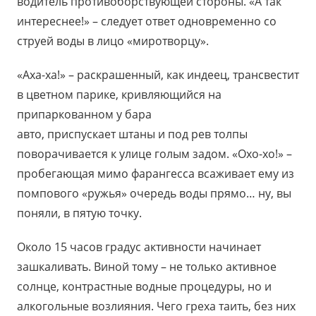
водитель противоборствующей стороны. «А так
интереснее!» – следует ответ одновременно со
струей воды в лицо «миротворцу».
«Аха-ха!» – раскрашенный, как индеец, трансвестит
в цветном парике, кривляющийся на
припаркованном у бара
авто, приспускает штаны и под рев толпы
поворачивается к улице голым задом. «Охо-хо!» –
пробегающая мимо фарангесса всаживает ему из
помпового «ружья» очередь воды прямо… ну, вы
поняли, в пятую точку.
Около 15 часов градус активности начинает
зашкаливать. Виной тому – не только активное
солнце, контрастные водные процедуры, но и
алкогольные возлияния. Чего греха таить, без них