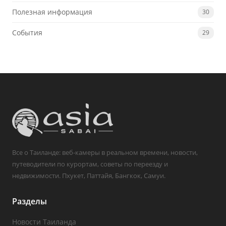
Полезная информация
30
События
29
Все о Таиланде: веб-камеры в реальном времени, новости,
путеводители по курортам, советы по переезду и
недвижимости. Пхукет, Паттайя, Бангкок, Самуи.
Разделы
Новости Таиланда