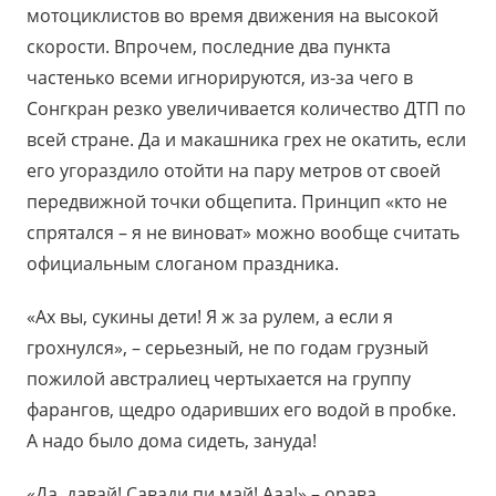
мотоциклистов во время движения на высокой
скорости. Впрочем, последние два пункта
частенько всеми игнорируются, из-за чего в
Сонгкран резко увеличивается количество ДТП по
всей стране. Да и макашника грех не окатить, если
его угораздило отойти на пару метров от своей
передвижной точки общепита. Принцип «кто не
спрятался – я не виноват» можно вообще считать
официальным слоганом праздника.
«Ах вы, сукины дети! Я ж за рулем, а если я
грохнулся», – серьезный, не по годам грузный
пожилой австралиец чертыхается на группу
фарангов, щедро одаривших его водой в пробке.
А надо было дома сидеть, зануда!
«Да, давай! Савади пи май! Ааа!» – орава