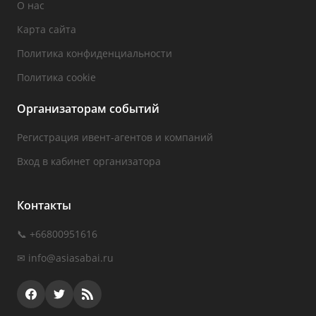
О нас
Карта сайта
Политика конфиденциальности
Политика cookie
Организаторам событий
Регистрация ивент-агентов и компаний
Вход в кабинет организатора
Контакты
📞 +66800951616
✉
info@asiasabai.ru