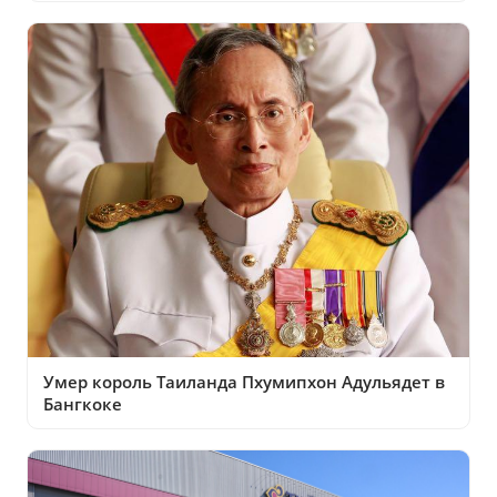
Умер король Таиланда Пхумипхон Адульядет в
Бангкоке