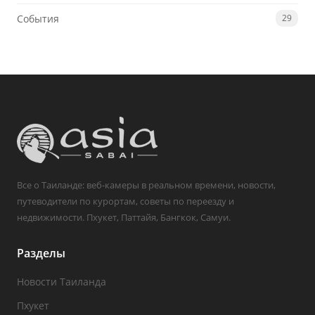
События
29
Все о Таиланде: веб-камеры в реальном времени, новости,
путеводители по курортам, советы по переезду и
недвижимости. Пхукет, Паттайя, Бангкок, Самуи.
Разделы
Новости Таиланда
Пхукет