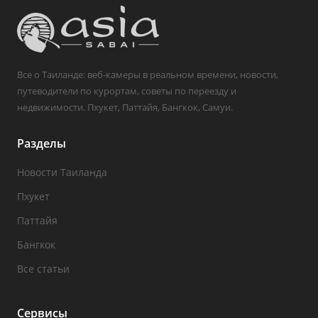
Все о Таиланде: веб-камеры в реальном времени, новости,
путеводители по курортам, советы по переезду и
недвижимости. Пхукет, Паттайя, Бангкок, Самуи.
Разделы
Новости Таиланда
Пхукет
Паттайя
Бангкок
Все статьи
Сервисы