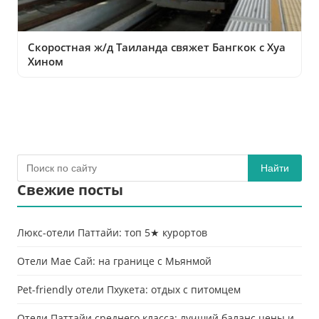
Скоростная ж/д Таиланда свяжет Бангкок с Хуа
Хином
Найти
Свежие посты
Люкс-отели Паттайи: топ 5★ курортов
Отели Мае Сай: на границе с Мьянмой
Pet-friendly отели Пхукета: отдых с питомцем
Отели Паттайи среднего класса: лучший баланс цены и