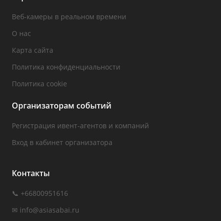
Веб-камеры в реальном времени
О нас
Карта сайта
Политика конфиденциальности
Политика cookie
Организаторам событий
Регистрация ивент-агентов и компаний
Вход в кабинет организатора
Контакты
📞 +66800951616
✉
info@asiasabai.ru