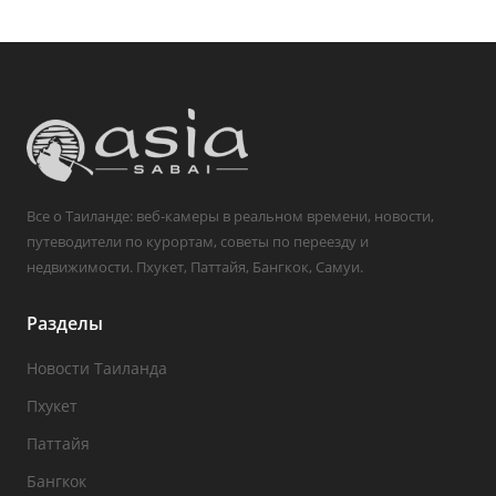
Все о Таиланде: веб-камеры в реальном времени, новости,
путеводители по курортам, советы по переезду и
недвижимости. Пхукет, Паттайя, Бангкок, Самуи.
Разделы
Новости Таиланда
Пхукет
Паттайя
Бангкок