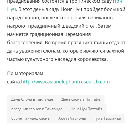
празднования состоятся в тропическом саду
Нонг
Нуч
. В этот день в саду Нонг Нуч пройдет большой
парад слонов, после которого для великанов
накроют праздничный шведский стол. Затем
начнется традиционная церемония
благословения. Во время праздника тайцы отдают
дань уважения слонам, которые являются важной
частью культурного наследия королевства.
По материалам
сайта:
http://www.asianelephantresearch.com
День Слона в Таиланде
День слона в Паттайе
праздник слонов в Таиланде
Нонг Нуч Паттайя
Сурин Таиланд слоны
Аюттайя слоны
тур в Таиланде