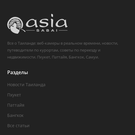
Все о Таиланде: веб-камеры в реальном времени, новости,
путеводители по курортам, советы по переезду и
недвижимости. Пхукет, Паттайя, Бангкок, Самуи.
Разделы
Новости Таиланда
Пхукет
Паттайя
Бангкок
Все статьи