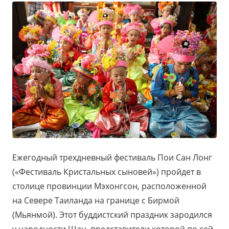
Ежегодный трехдневный фестиваль Пои Сан Лонг
(«Фестиваль Кристальных сыновей») пройдет в
столице провинции Мэхонгсон, расположенной
на Севере Таиланда на границе с Бирмой
(Мьянмой). Этот буддистский праздник зародился
у народности Шан, представители которой по сей