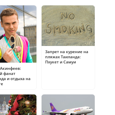
Запрет на курение на
пляжах Таиланда:
Пхукет и Самуи
 Акинфеев:
й фанат
нда и отдыха на
те