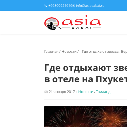
📞 +66800951616
✉ info@asiasabai.ru
Главная
/
Новости
/
Где отдыхают звезды: Ве
Где отдыхают зв
в отеле на Пхуке
21 января 2017 г.
Новости
,
Таиланд