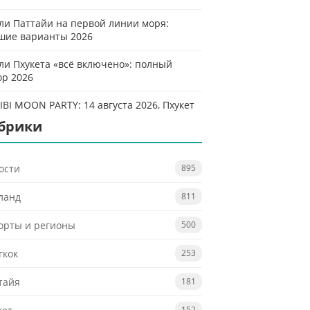
ли Паттайи на первой линии моря:
шие варианты 2026
ли Пхукета «всё включено»: полный
ор 2026
IBI MOON PARTY: 14 августа 2026, Пхукет
брики
ости
895
ланд
811
орты и регионы
500
гкок
253
тайя
181
152