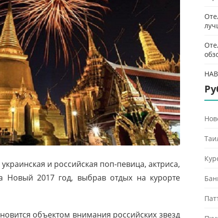
Оте
луч
Оте
обз
HAB
Ру
Нов
Таи
Кур
я украинская и российская поп-певица, актриса,
 Новый 2017 год, выбрав отдых на курорте
Бан
Пат
тановится объектом внимания российских звезд