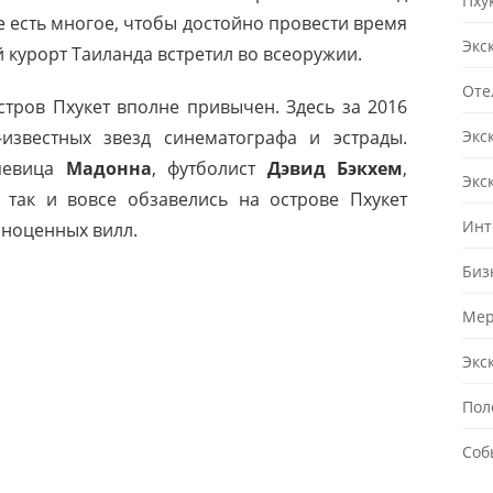
Пху
е есть многое, чтобы достойно провести время
Экс
й курорт Таиланда встретил во всеоружии.
Оте
стров Пхукет вполне привычен. Здесь за 2016
Экс
известных звезд синематографа и эстрады.
 певица
Мадонна
, футболист
Дэвид Бэкхем
,
Экс
так и вовсе обзавелись на острове Пхукет
Инт
лноценных вилл.
Биз
Мер
Экс
Пол
Соб