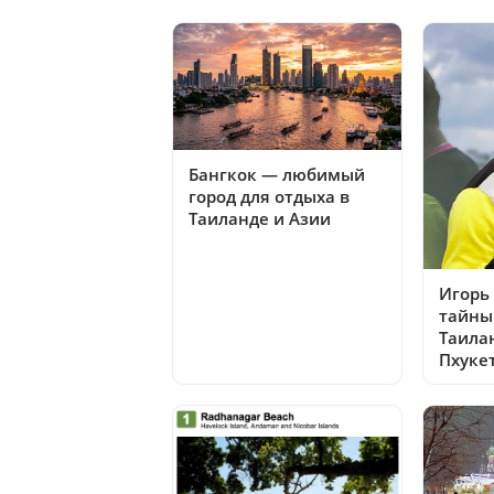
Бангкок — любимый
город для отдыха в
Таиланде и Азии
Игорь
тайны
Таила
Пхуке