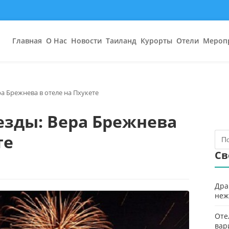
Главная
О Нас
Новости
Таиланд
Курорты
Отели
Мероп
ра Брежнева в отеле на Пхукете
езды: Вера Брежнева
те
Св
Дра
неж
Оте
вар