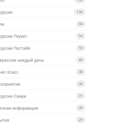
кет
курсии
136
ли
94
курсии Пхукет
54
курсии Паттайя
50
ересное каждый день
40
нес Класс
38
оприятия
36
курсии Самуи
31
езная информация
30
ытия
29