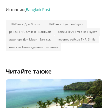
Источник: ฺ
Bangkok Post
THAI Smile Дон Мыанг
THAI Smile Суварнабхуми
рейсы THAI Smile в Чиангмай
рейсы THAI Smile на Пхукет
аэропорт Дон Мыанг Бангкок
перенос рейсов THAI Smile
новости Таиланда авиакомпании
Читайте также