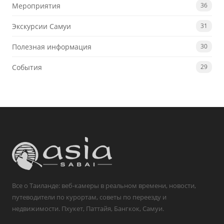
Мероприятия
36
Экскурсии Самуи
31
Полезная информация
30
События
29
Все о Таиланде: веб-камеры в реальном времени, новости,
путеводители по курортам, советы по переезду и
недвижимости. Пхукет, Паттайя, Бангкок, Самуи.