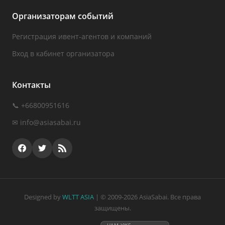
Организаторам событий
Регистрация ивент-агентов и компаний
Вход в кабинет организатора
Контакты
📞 +66800951616
✉
info@asiasabai.ru
Designed by
WLTT ASIA
| © 2009-2026 AsiaSabai. Все права
защищены.
НАМ УЖЕ