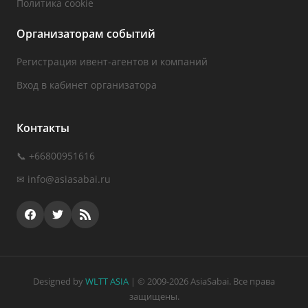
Политика cookie
Организаторам событий
Регистрация ивент-агентов и компаний
Вход в кабинет организатора
Контакты
📞 +66800951616
✉
info@asiasabai.ru
Designed by
WLTT ASIA
| © 2009-2026 AsiaSabai. Все права
защищены.