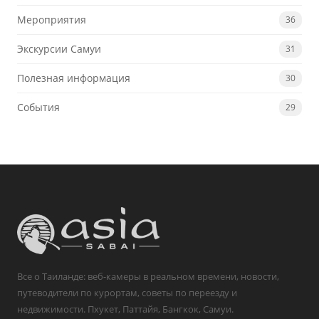
Мероприятия
36
Экскурсии Самуи
31
Полезная информация
30
События
29
Все о Таиланде: веб-камеры в реальном времени, новости,
путеводители по курортам, советы по переезду и
недвижимости. Пхукет, Паттайя, Бангкок, Самуи.