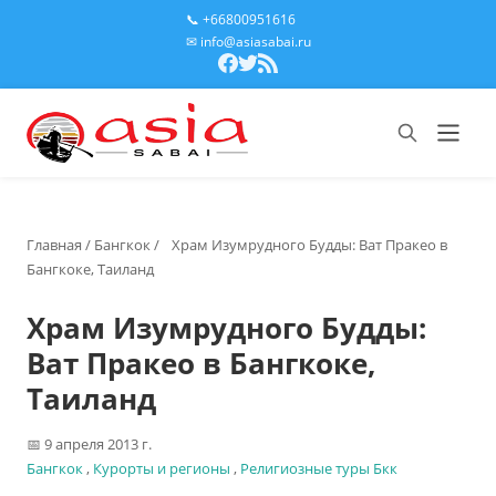
📞 +66800951616
✉ info@asiasabai.ru
Главная
/
Бангкок
/
Храм Изумрудного Будды: Ват Пракео в
Бангкоке, Таиланд
Храм Изумрудного Будды:
Ват Пракео в Бангкоке,
Таиланд
9 апреля 2013 г.
Бангкок
,
Курорты и регионы
,
Религиозные туры Бкк