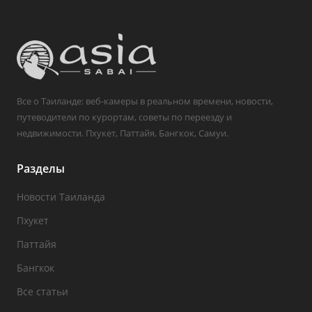
Все о Таиланде: веб-камеры в реальном времени, новости,
путеводители по курортам, советы по переезду и
недвижимости. Пхукет, Паттайя, Бангкок, Самуи.
Разделы
Новости Таиланда
Пхукет
Паттайя
Бангкок
Все статьи