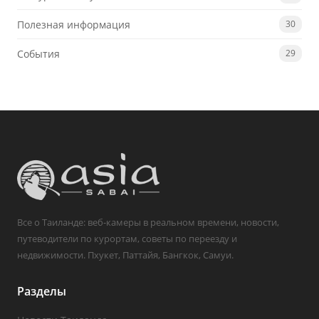
Полезная информация
30
События
29
Все о Таиланде: веб-камеры в реальном времени, новости,
путеводители по курортам, советы по переезду и
недвижимости. Пхукет, Паттайя, Бангкок, Самуи.
Разделы