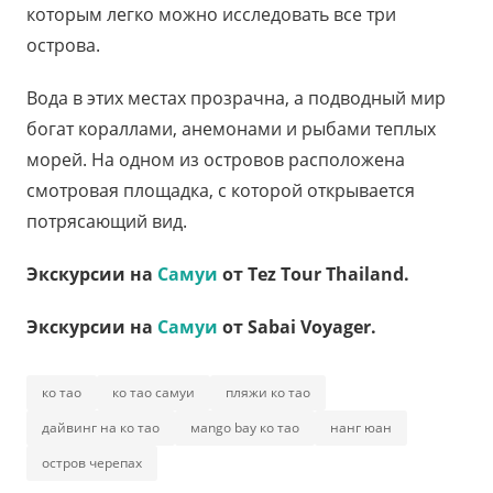
которым легко можно исследовать все три
острова.
Вода в этих местах прозрачна, а подводный мир
богат кораллами, анемонами и рыбами теплых
морей. На одном из островов расположена
смотровая площадка, с которой открывается
потрясающий вид.
Экскурсии на
Самуи
от Tez Tour Thailand.
Экскурсии на
Самуи
от Sabai Voyager.
ко тао
ко тао самуи
пляжи ко тао
дайвинг на ко тао
мango bay ко тао
нанг юан
остров черепах