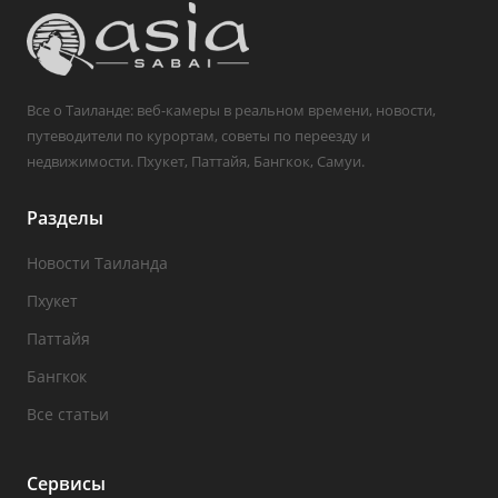
Все о Таиланде: веб-камеры в реальном времени, новости,
путеводители по курортам, советы по переезду и
недвижимости. Пхукет, Паттайя, Бангкок, Самуи.
Разделы
Новости Таиланда
Пхукет
Паттайя
Бангкок
Все статьи
Сервисы