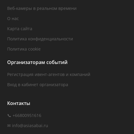
Веб-камеры в реальном времени
О нас
Карта сайта
Политика конфиденциальности
Политика cookie
Организаторам событий
Регистрация ивент-агентов и компаний
Вход в кабинет организатора
Контакты
📞 +66800951616
✉
info@asiasabai.ru