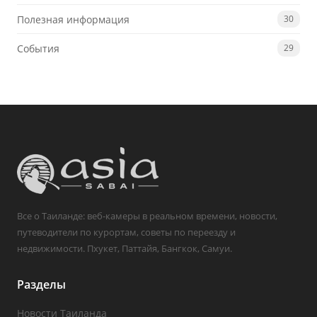
Полезная информация
30
События
29
Все о Таиланде: веб-камеры в реальном времени, новости,
путеводители по курортам, советы по переезду и
недвижимости. Пхукет, Паттайя, Бангкок, Самуи.
Разделы
Новости Таиланда