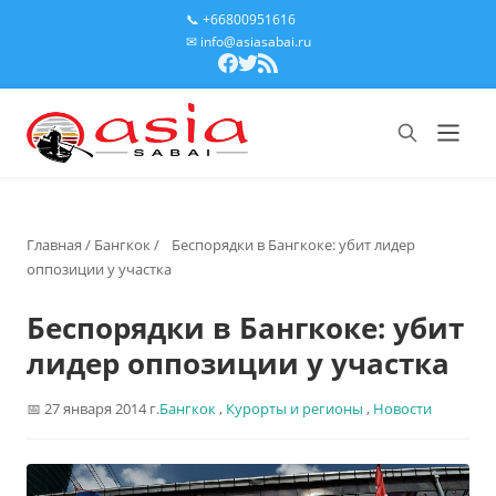
📞 +66800951616
✉ info@asiasabai.ru
Главная
/
Бангкок
/
Беспорядки в Бангкоке: убит лидер
оппозиции у участка
Беспорядки в Бангкоке: убит
лидер оппозиции у участка
27 января 2014 г.
Бангкок
,
Курорты и регионы
,
Новости