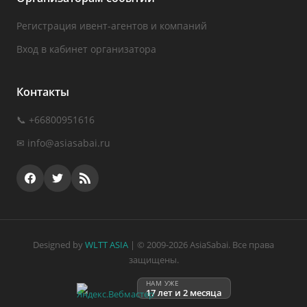
Регистрация ивент-агентов и компаний
Вход в кабинет организатора
Контакты
📞 +66800951616
✉
info@asiasabai.ru
Designed by
WLTT ASIA
| © 2009-2026 AsiaSabai. Все права
защищены.
НАМ УЖЕ
17 лет и 2 месяца