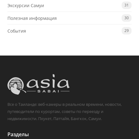
Экскурсии Самуи
31
Полезная информация
30
События
29
Все о Таиланде: веб-камеры в реальном времени, новости,
путеводители по курортам, советы по переезду и
недвижимости. Пхукет, Паттайя, Бангкок, Самуи.
Разделы