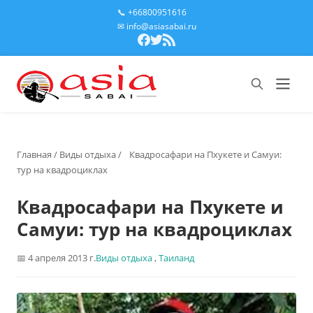
📞 +66800951616
✉ info@asiasabai.ru
Главная
/
Виды отдыха
/
Квадросафари на Пхукете и Самуи:
тур на квадроциклах
Квадросафари на Пхукете и
Самуи: тур на квадроциклах
4 апреля 2013 г.
Виды отдыха
,
Таиланд