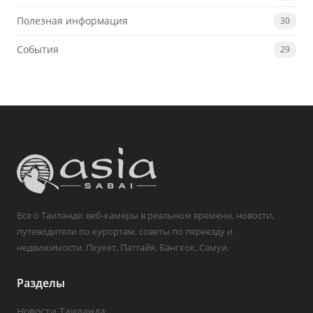
Полезная информация
30
События
29
Все о Таиланде: веб-камеры в реальном времени, новости,
путеводители по курортам, советы по переезду и
недвижимости. Пхукет, Паттайя, Бангкок, Самуи.
Разделы
Новости Таиланда