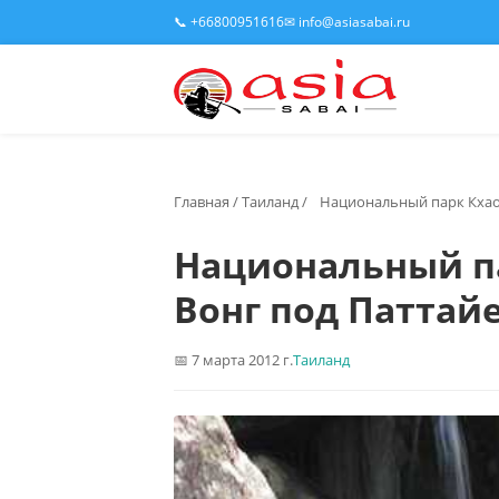
📞 +66800951616
✉ info@asiasabai.ru
Главная
/
Таиланд
/
Национальный парк Кхао
Национальный п
Вонг под Паттай
7 марта 2012 г.
Таиланд