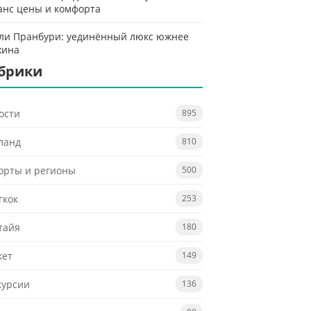
анс цены и комфорта
ли Пранбури: уединённый люкс южнее
хина
брики
ости
895
ланд
810
орты и регионы
500
гкок
253
тайя
180
кет
149
курсии
136