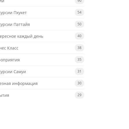
ли
90
курсии Пхукет
54
курсии Паттайя
50
ересное каждый день
40
нес Класс
38
оприятия
35
курсии Самуи
31
езная информация
30
ытия
29