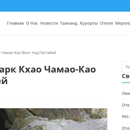
Главная
О Нас
Новости
Таиланд
Курорты
Отели
Мероп
 Чамао-Као Вонг под Паттайей
арк Кхао Чамао-Као
Св
ей
Люк
Оте
Pet
Оте