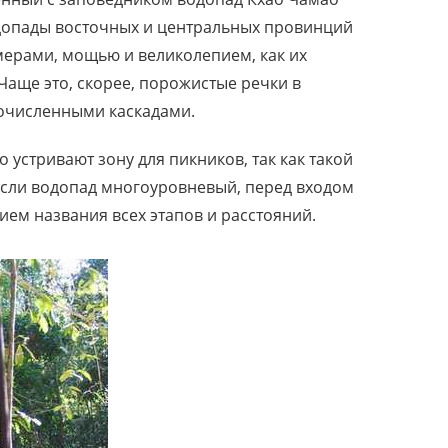
водопады восточных и центральных провинций
мерами, мощью и великолепием, как их
 Чаще это, скорее, порожистые речки в
гочисленными каскадами.
 устривают зону для пикников, так как такой
 Если водопад многоуровневый, перед входом
ием названия всех этапов и расстояний.