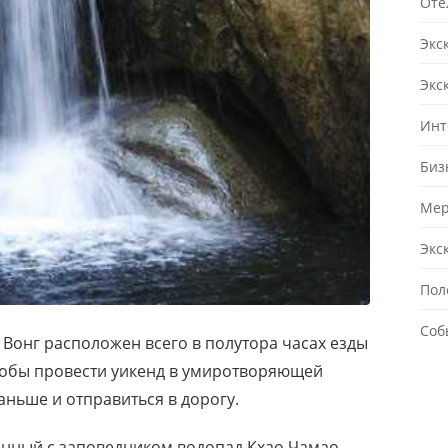
Оте
Экс
Экс
Инт
Биз
Мер
Экс
Пол
Соб
Вонг расположен всего в полутора часах езды
Чтобы провести уикенд в умиротворяющей
аньше и отправиться в дорогу.
енный с заповедником водопад Кхао Чамао