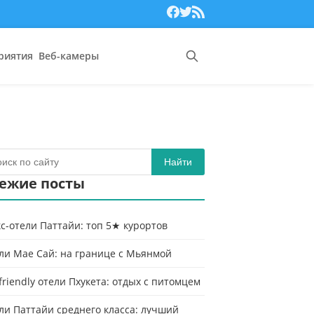
риятия
Веб-камеры
Найти
ежие посты
с-отели Паттайи: топ 5★ курортов
ли Мае Сай: на границе с Мьянмой
-friendly отели Пхукета: отдых с питомцем
ли Паттайи среднего класса: лучший