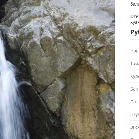
бал
Оте
Хуа
Ру
Нов
Таи
Кур
Бан
Пат
Пху
Экс