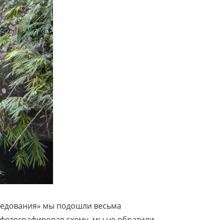
следования» мы подошли весьма
сфотографировав схему, мы не обратили