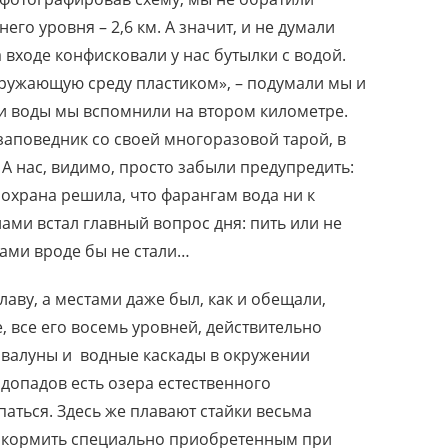
го уровня – 2,6 км. А значит, и не думали
 входе конфисковали у нас бутылки с водой.
кружающую среду пластиком», – подумали мы и
ии воды мы вспомнили на втором километре.
аповедник со своей многоразовой тарой, в
А нас, видимо, просто забыли предупредить:
и охрана решила, что фарангам вода ни к
ами встал главный вопрос дня: пить или не
тами вроде бы не стали…
лаву, а местами даже был, как и обещали,
 все его восемь уровней, действительно
 валуны и водные каскады в окружении
допадов есть озера естественного
аться. Здесь же плавают стайки весьма
окормить специально приобретенным при