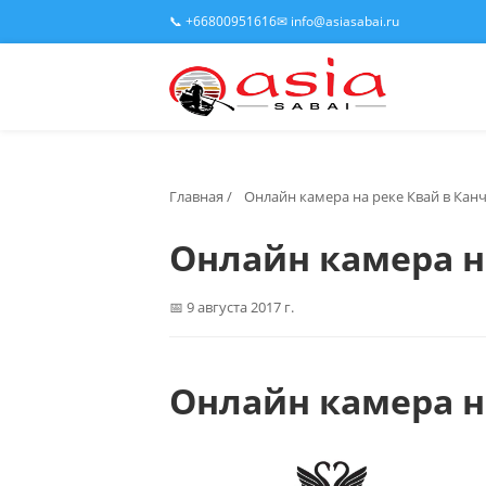
📞 +66800951616
✉ info@asiasabai.ru
Главная
/
Онлайн камера на реке Квай в Кан
Онлайн камера н
9 августа 2017 г.
Онлайн камера н