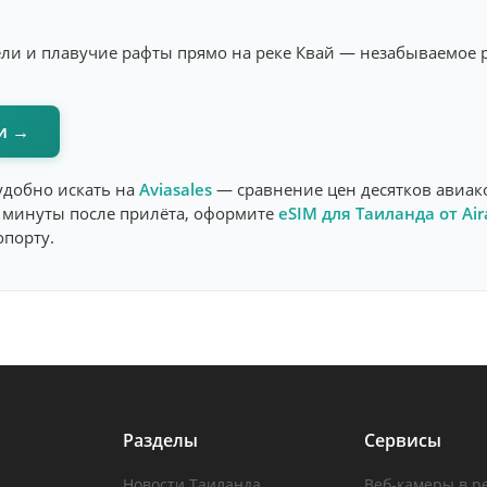
ели и плавучие рафты прямо на реке Квай — незабываемое
ри →
удобно искать на
Aviasales
— сравнение цен десятков авиак
й минуты после прилёта, оформите
eSIM для Таиланда от Air
опорту.
Разделы
Сервисы
Новости Таиланда
Веб-камеры в р