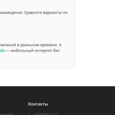
 размещение. Сравните варианты по
омпаний в реальном времени. А
alo
— мобильный интернет без
Контакты
еальном
📞 +66800951616