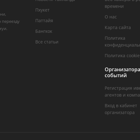
времени
Пхукет
ни,
О нас
Паттайя
о переезду
Карта сайта
муи.
Бангкок
Политика
Все статьи
конфиденциаль
Политика cookie
Организатор
событий
Регистрация ив
агентов и комп
Вход в кабинет
организатора