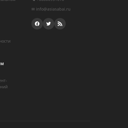
✉
info@asiasabai.ru
ности
ам
ент-
аний