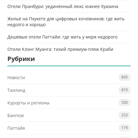
Отели Пранбури: уединённый люкс южнее Хуахина
Жильё на Пхукете для цифровых кочевников: где жить
недолго и хорошо
Дешёвые отели Паттайи: где жить у моря недорого
Отели Клонг Муанга: тихий премиум-пляж Краби
Рубрики
Новости
895
Таиланд
810
Курорты и регионы
500
Бангкок
253
Паттайя
179