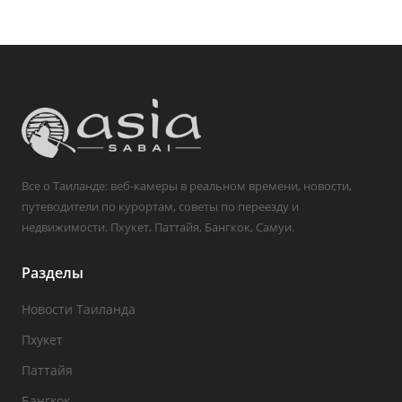
Все о Таиланде: веб-камеры в реальном времени, новости,
путеводители по курортам, советы по переезду и
недвижимости. Пхукет, Паттайя, Бангкок, Самуи.
Разделы
Новости Таиланда
Пхукет
Паттайя
Бангкок