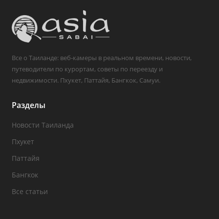
Все о Таиланде: веб-камеры в реальном времени, новости,
путеводители по курортам, советы по переезду и
недвижимости. Пхукет, Паттайя, Бангкок, Самуи.
Разделы
Новости Таиланда
Пхукет
Паттайя
Бангкок
Все статьи