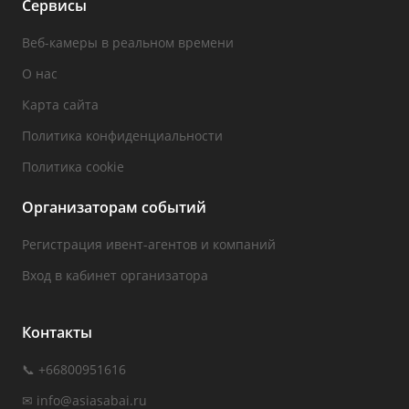
Сервисы
Веб-камеры в реальном времени
О нас
Карта сайта
Политика конфиденциальности
Политика cookie
Организаторам событий
Регистрация ивент-агентов и компаний
Вход в кабинет организатора
Контакты
📞 +66800951616
✉
info@asiasabai.ru