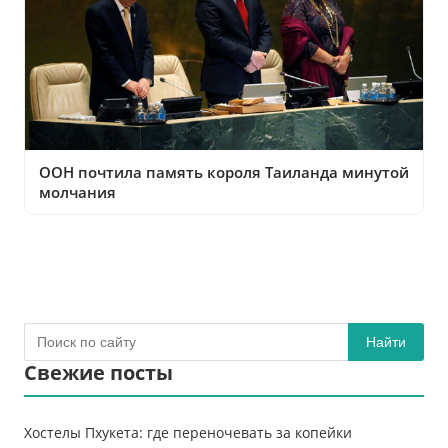
ООН почтила память короля Таиланда минутой
молчания
Найти
Свежие посты
Хостелы Пхукета: где переночевать за копейки