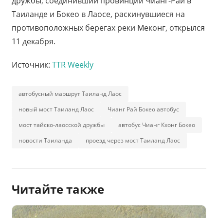
дружбы, соединивший провинции Чианг-Рай в
Таиланде и Бокео в Лаосе, раскинувшиеся на
противоположных берегах реки Меконг, открылся
11 декабря.
Источник:
TTR Weekly
автобусный маршрут Таиланд Лаос
новый мост Таиланд Лаос
Чианг Рай Бокео автобус
мост тайско-лаосской дружбы
автобус Чианг Кхонг Бокео
новости Таиланда
проезд через мост Таиланд Лаос
Читайте также