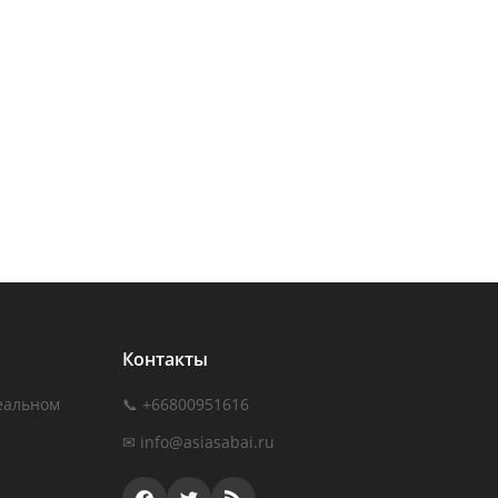
Контакты
еальном
📞 +66800951616
✉
info@asiasabai.ru