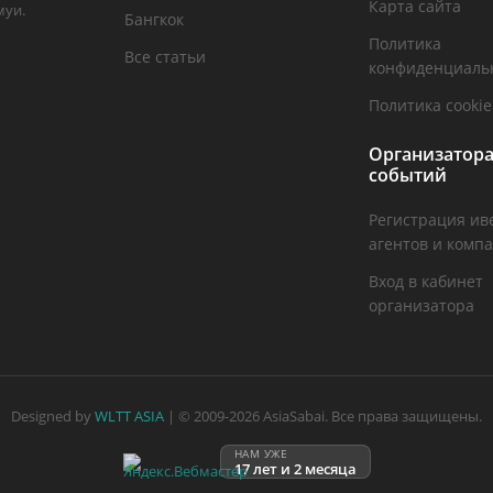
Карта сайта
муи.
Бангкок
Политика
Все статьи
конфиденциаль
Политика cookie
Организатор
событий
Регистрация ив
агентов и комп
Вход в кабинет
организатора
Designed by
WLTT ASIA
| © 2009-2026 AsiaSabai. Все права защищены.
НАМ УЖЕ
17 лет и 2 месяца