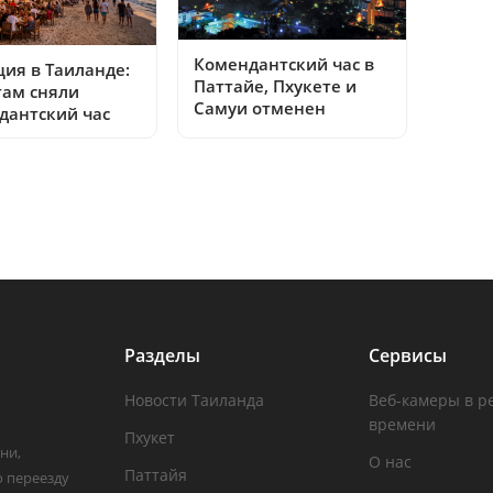
Комендантский час в
ция в Таиланде:
Паттайе, Пхукете и
там сняли
Самуи отменен
дантский час
Разделы
Сервисы
Новости Таиланда
Веб-камеры в р
времени
Пхукет
ни,
О нас
Паттайя
о переезду