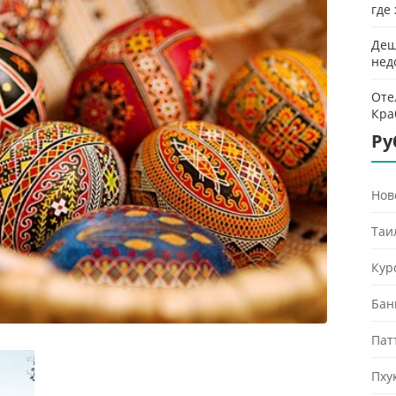
где
Деш
нед
Оте
Кра
Ру
Нов
Таи
Кур
Бан
Пат
Пху