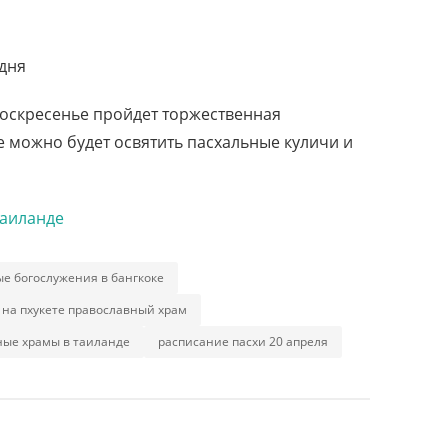
дня
 воскресенье пройдет торжественная
ье можно будет освятить пасхальные куличи и
Таиланде
е богослужения в бангкоке
 на пхукете православный храм
ные храмы в таиланде
расписание пасхи 20 апреля