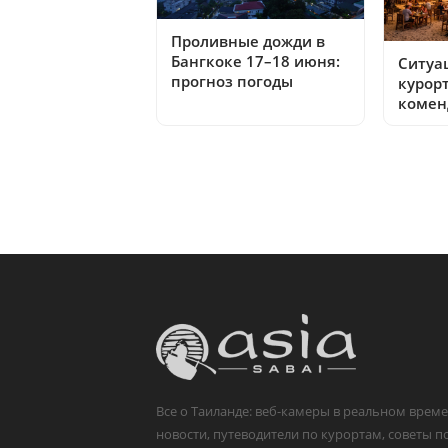
Проливные дожди в
Бангкоке 17–18 июня:
Ситуа
прогноз погоды
курор
комен
Все о Таиланде: веб-камеры в реальном време
новости, путеводители по курортам, советы п