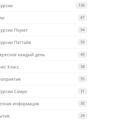
курсии
136
ли
87
курсии Пхукет
54
курсии Паттайя
50
ересное каждый день
40
нес Класс
38
оприятия
35
курсии Самуи
31
езная информация
30
ытия
29