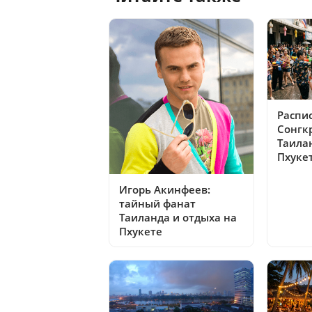
Распи
Сонгк
Таилан
Пхуке
Игорь Акинфеев:
тайный фанат
Таиланда и отдыха на
Пхукете