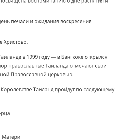
(посвящена воспоминанию о дне распятия и
день печали и ожидания воскресения
е Христово.
аиланде в 1999 году — в Бангкоке открылся
 пор православные Таиланда отмечают свои
ьной Православной церковью.
в Королевстве Таиланд пройдут по следующему
орца
й Матери