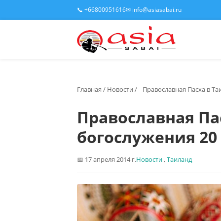
📞 +66800951616
✉ info@asiasabai.ru
Главная
/
Новости
/
Православная Пасха в Та
Православная Па
богослужения 20
17 апреля 2014 г.
Новости
,
Таиланд