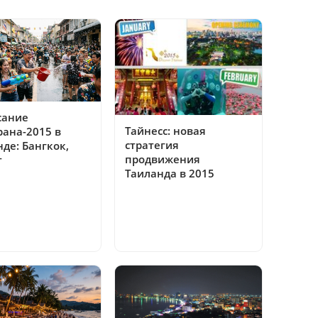
сание
Тайнесс: новая
рана-2015 в
стратегия
де: Бангкок,
продвижения
т
Таиланда в 2015