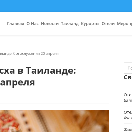
Главная
О Нас
Новости
Таиланд
Курорты
Отели
Мероп
иланде: богослужения 20 апреля
сха в Таиланде:
Св
 апреля
Оте
бал
Оте
Хуа
Жил