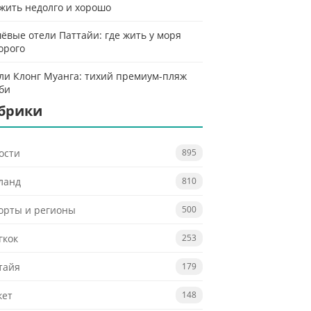
 жить недолго и хорошо
ёвые отели Паттайи: где жить у моря
орого
ли Клонг Муанга: тихий премиум-пляж
би
брики
ости
895
ланд
810
орты и регионы
500
гкок
253
тайя
179
кет
148