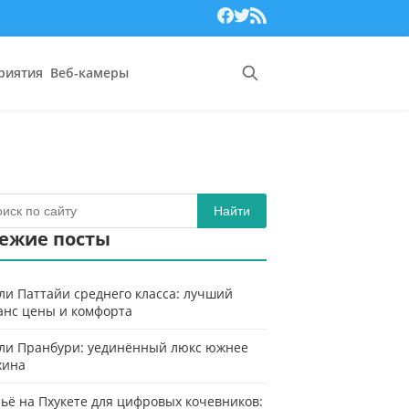
риятия
Веб-камеры
Найти
ежие посты
ли Паттайи среднего класса: лучший
анс цены и комфорта
ли Пранбури: уединённый люкс южнее
хина
ьё на Пхукете для цифровых кочевников: