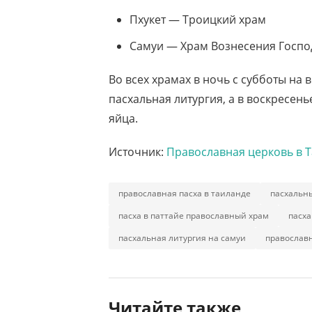
Пхукет — Троицкий храм
Самуи — Храм Вознесения Госпо
Во всех храмах в ночь с субботы на
пасхальная литургия, а в воскресен
яйца.
Источник:
Православная церковь в 
православная пасха в таиланде
пасхальны
пасха в паттайе православный храм
пасха
пасхальная литургия на самуи
православ
Читайте также