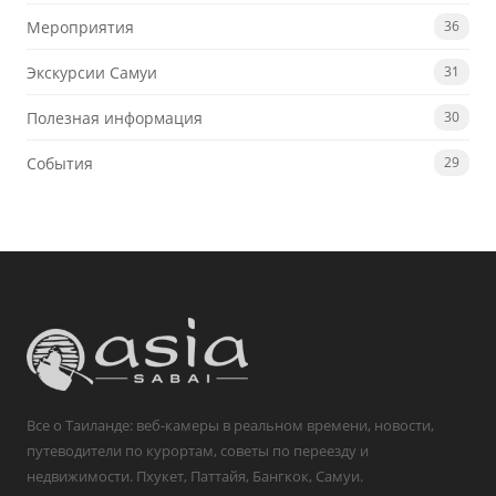
Мероприятия
36
Экскурсии Самуи
31
Полезная информация
30
События
29
Все о Таиланде: веб-камеры в реальном времени, новости,
путеводители по курортам, советы по переезду и
недвижимости. Пхукет, Паттайя, Бангкок, Самуи.