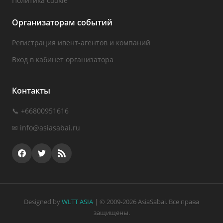
Политика cookie
Организаторам событий
Регистрация ивент-агентов и компаний
Вход в кабинет организатора
Контакты
📞 +66800951616
✉
info@asiasabai.ru
Designed by
WLTT ASIA
| © 2009-2026 AsiaSabai. Все права
защищены.