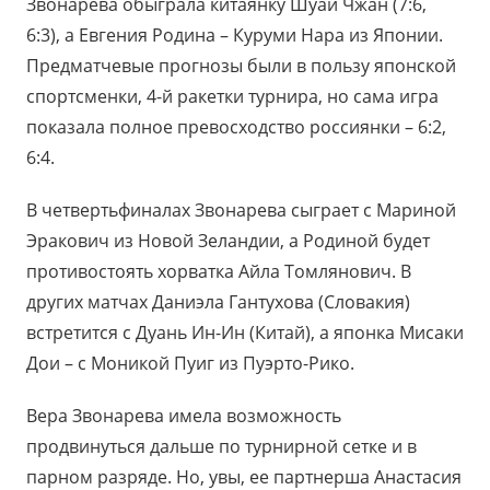
Звонарева обыграла китаянку Шуай Чжан (7:6,
6:3), а Евгения Родина – Куруми Нара из Японии.
Предматчевые прогнозы были в пользу японской
спортсменки, 4-й ракетки турнира, но сама игра
показала полное превосходство россиянки – 6:2,
6:4.
В четвертьфиналах Звонарева сыграет с Мариной
Эракович из Новой Зеландии, а Родиной будет
противостоять хорватка Айла Томлянович. В
других матчах Даниэла Гантухова (Словакия)
встретится с Дуань Ин-Ин (Китай), а японка Мисаки
Дои – с Моникой Пуиг из Пуэрто-Рико.
Вера Звонарева имела возможность
продвинуться дальше по турнирной сетке и в
парном разряде. Но, увы, ее партнерша Анастасия