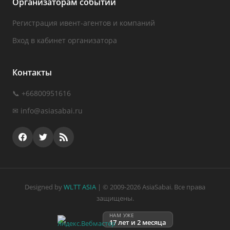
Организаторам событий
Регистрация ивент-агентов и компаний
Вход в кабинет организатора
Контакты
📞 +66800951616
✉
info@asiasabai.ru
Designed by
WLTT ASIA
| © 2009-2026 AsiaSabai. Все права
защищены.
НАМ УЖЕ
17 лет и 2 месяца