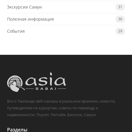
Экскурсии Самуи
31
Полезная информация
30
События
29
Все о Таиланде: веб-камеры в реальном времени, новости,
путеводители по курортам, советы по переезду и
недвижимости. Пхукет, Паттайя, Бангкок, Самуи.
Разделы