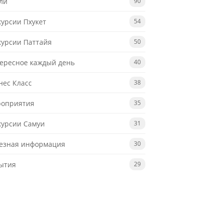
ли
90
курсии Пхукет
54
курсии Паттайя
50
ересное каждый день
40
нес Класс
38
оприятия
35
курсии Самуи
31
езная информация
30
ытия
29