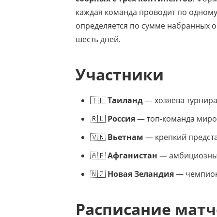
каждая команда проводит по одному 
определяется по сумме набранных о
шесть дней.
Участники
🇹🇭
Таиланд
— хозяева турнира
🇷🇺
Россия
— топ-команда миров
🇻🇳
Вьетнам
— крепкий предста
🇦🇫
Афганистан
— амбициозный
🇳🇿
Новая Зеландия
— чемпион 
Расписание мат