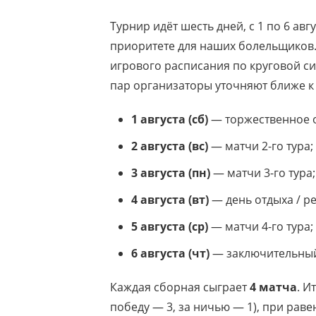
Турнир идёт шесть дней, с 1 по 6 ав
приоритете для наших болельщиков
игрового расписания по круговой си
пар организаторы уточняют ближе к 
1 августа (сб)
— торжественное о
2 августа (вс)
— матчи 2-го тура;
3 августа (пн)
— матчи 3-го тура;
4 августа (вт)
— день отдыха / р
5 августа (ср)
— матчи 4-го тура;
6 августа (чт)
— заключительный
Каждая сборная сыграет
4 матча
. И
победу — 3, за ничью — 1), при рав