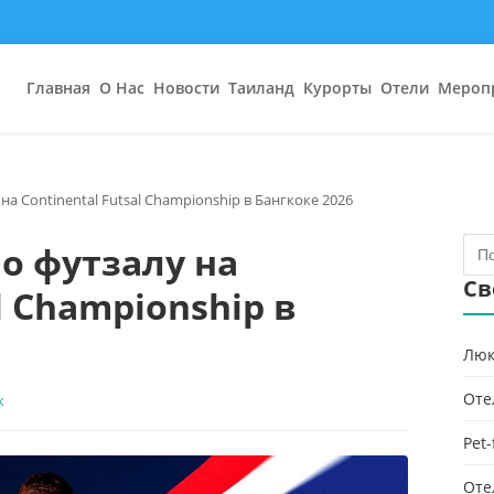
Главная
О Нас
Новости
Таиланд
Курорты
Отели
Мероп
на Continental Futsal Championship в Бангкоке 2026
о футзалу на
Св
l Championship в
Люк
Оте
к
Pet
Оте