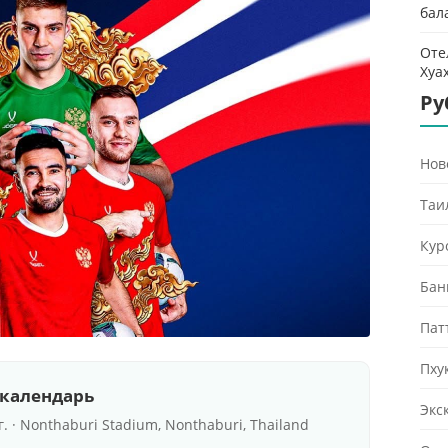
бал
Оте
Хуа
Ру
Нов
Таи
Кур
Бан
Пат
Пху
 календарь
Экс
 г. · Nonthaburi Stadium, Nonthaburi, Thailand