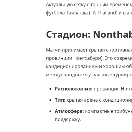
Актуальную сетку с точным времене
футбола Таиланда (FA Thailand) и в 
Стадион: Nonthab
Матчи принимает крытая спортивна
провинции Нонтхабури). Это соврем
кондиционированием и хорошим обз
международные футзальные турниры
Расположение:
провинция Нонтх
Тип:
крытая арена с кондиционир
Атмосфера:
компактные трибуны
поддержку.