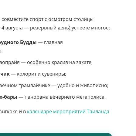
, совместите спорт с осмотром столицы
4 августа — резервный день) успеете многое:
рудного Будды
— главная
а;
аопрайя — особенно красив на закате;
учак
— колорит и сувениры;
речном трамвайчике — удобно и живописно;
п-бары
— панорама вечернего мегаполиса.
ангкоке и в
календаре мероприятий Таиланда