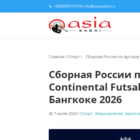
📞 +66800951616
✉ info@asiasabai.ru
Главная
/
Спорт
/
Сборная России по футзалу 
Сборная России п
Continental Futsa
Бангкоке 2026
7 июля 2026 г.
Спорт
,
Мероприятия
,
Бангко