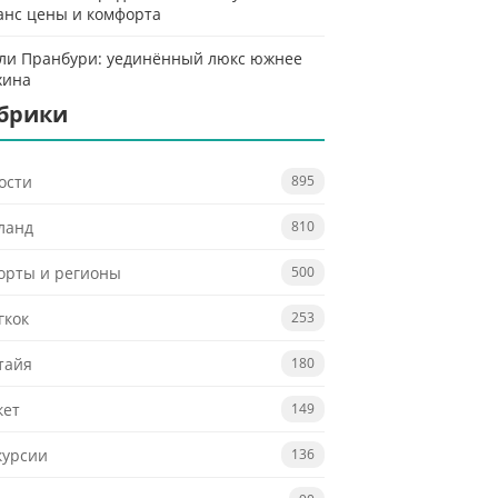
анс цены и комфорта
ли Пранбури: уединённый люкс южнее
хина
брики
ости
895
ланд
810
орты и регионы
500
гкок
253
тайя
180
кет
149
курсии
136