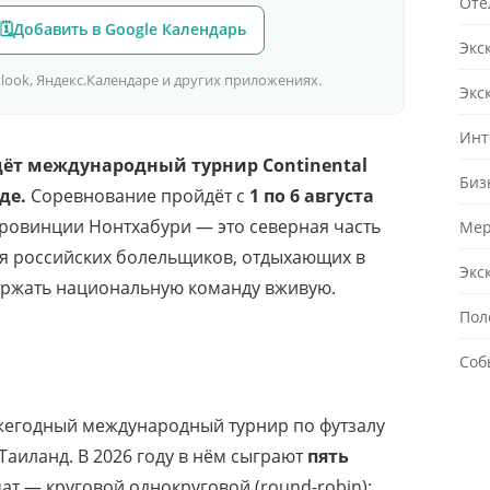
Оте
🗓
Добавить в Google Календарь
Экс
utlook, Яндекс.Календаре и других приложениях.
Экс
Инт
дёт международный турнир Continental
Биз
де.
Соревнование пройдёт с
1 по 6 августа
ровинции Нонтхабури — это северная часть
Мер
я российских болельщиков, отдыхающих в
Экс
ержать национальную команду вживую.
Пол
Соб
ежегодный международный турнир по футзалу
Таиланд. В 2026 году в нём сыграют
пять
ат — круговой однокруговой (round-robin):