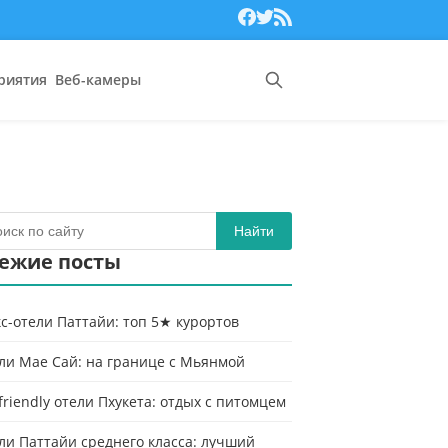
риятия
Веб-камеры
Найти
ежие посты
с-отели Паттайи: топ 5★ курортов
ли Мае Сай: на границе с Мьянмой
-friendly отели Пхукета: отдых с питомцем
ли Паттайи среднего класса: лучший