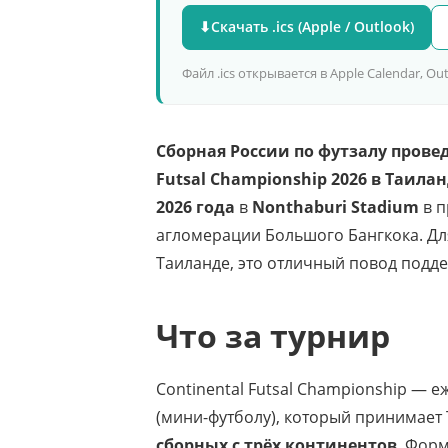
⬇
Скачать .ics (Apple / Outlook)
Файл .ics открывается в Apple Calendar, O
Сборная России по футзалу прове
Futsal Championship 2026 в Таилан
2026 года
в
Nonthaburi Stadium
в п
агломерации Большого Бангкока. Дл
Таиланде, это отличный повод подд
Что за турнир
Continental Futsal Championship — 
(мини-футболу), который принимает 
сборных с трёх континентов
. Форм