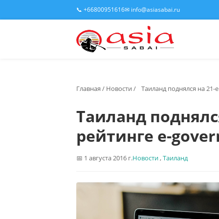
📞 +66800951616
✉ info@asiasabai.ru
Главная
/
Новости
/
Таиланд поднялся на 21-е
Таиланд поднялся
рейтинге e-gove
1 августа 2016 г.
Новости
,
Таиланд