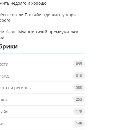
 жить недолго и хорошо
ёвые отели Паттайи: где жить у моря
орого
ли Клонг Муанга: тихий премиум-пляж
би
брики
ости
895
ланд
810
орты и регионы
500
гкок
253
тайя
179
кет
148