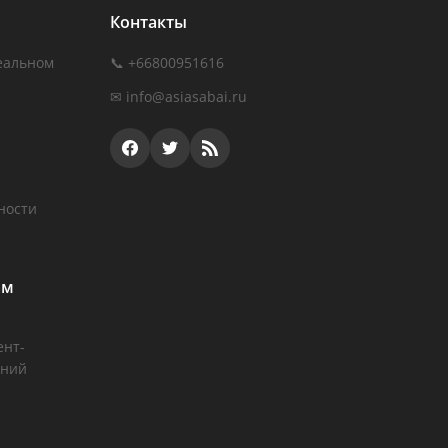
Контакты
еальном
📞 +66800951616
✉
info@asiasabai.ru
ности
ам
ент-
аний