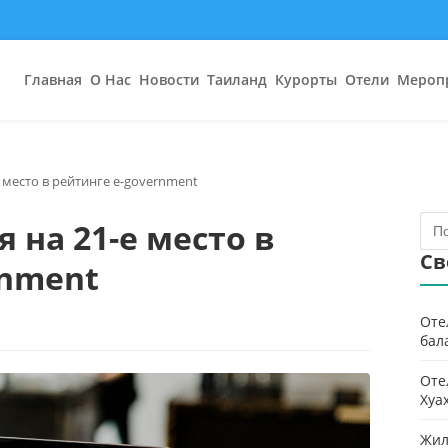
Главная
О Нас
Новости
Таиланд
Курорты
Отели
Мероп
 место в рейтинге e-government
 на 21-е место в
Св
rnment
Оте
бал
Оте
Хуа
Жил