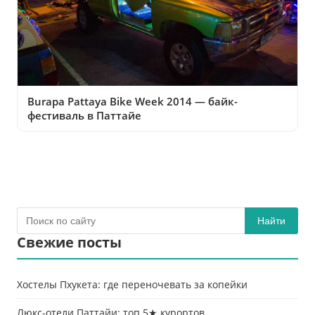
Burapa Pattaya Bike Week 2014 — байк-
фестиваль в Паттайе
Найти
Свежие посты
Хостелы Пхукета: где переночевать за копейки
Люкс-отели Паттайи: топ 5★ курортов