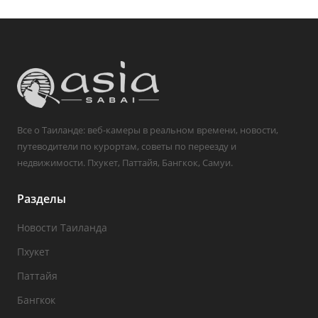
Все о Таиланде: веб-камеры в реальном времени, новости,
путеводители по курортам, советы по переезду и
недвижимости. Пхукет, Паттайя, Бангкок, Самуи.
Разделы
Новости Таиланда
Пхукет
Паттайя
Бангкок