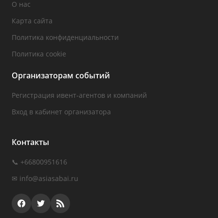
О нас
Карта сайта
Политика конфиденциальности
Политика cookie
Организаторам событий
Регистрация ивент-агентов и компаний
Вход в кабинет организатора
Контакты
📞 +66800951616
✉
info@asiasabai.ru