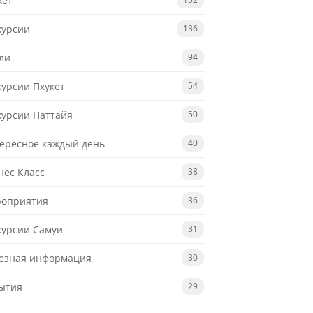
кет
курсии
136
ли
94
курсии Пхукет
54
курсии Паттайя
50
ересное каждый день
40
нес Класс
38
оприятия
36
курсии Самуи
31
езная информация
30
ытия
29