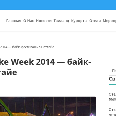
Главная
О Нас
Новости
Таиланд
Курорты
Отели
Мероп
 2014 — байк-фестиваль в Паттайе
ike Week 2014 — байк-
тайе
Св
Оте
вар
Оте
луч