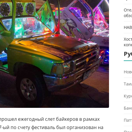
Оте
обз
HAB
Хос
коп
Ру
Нов
Таи
Кур
Бан
е прошел ежегодный слет байкеров в рамках
Пат
17-ый по счету фестиваль был организован на