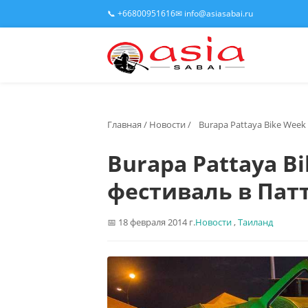
📞 +66800951616
✉ info@asiasabai.ru
Главная
/
Новости
/
Burapa Pattaya Bike Week
Burapa Pattaya B
фестиваль в Пат
18 февраля 2014 г.
Новости
,
Таиланд