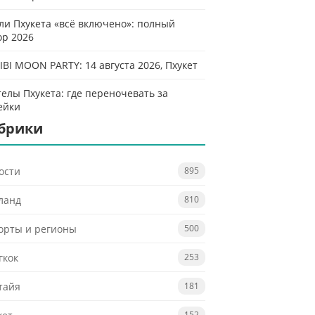
ли Пхукета «всё включено»: полный
ор 2026
IBI MOON PARTY: 14 августа 2026, Пхукет
телы Пхукета: где переночевать за
ейки
брики
ости
895
ланд
810
орты и регионы
500
гкок
253
тайя
181
152