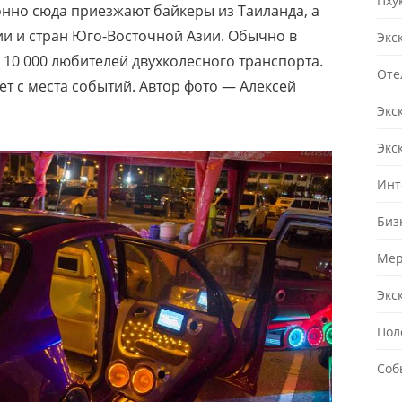
Пху
онно сюда приезжают байкеры из Таиланда, а
ии и стран Юго-Восточной Азии. Обычно в
Экс
10 000 любителей двухколесного транспорта.
Оте
 с места событий. Автор фото — Алексей
Экс
Экс
Инт
Биз
Мер
Экс
Пол
Соб