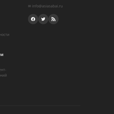
✉
info@asiasabai.ru
ности
ам
ент-
аний