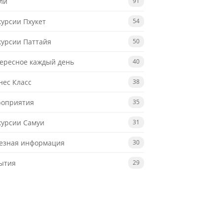
ли
91
курсии Пхукет
54
курсии Паттайя
50
ересное каждый день
40
нес Класс
38
оприятия
35
курсии Самуи
31
езная информация
30
ытия
29