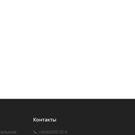
Контакты
еальном
📞 +66800951616