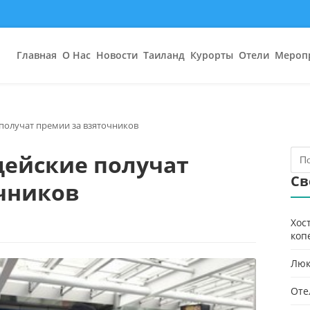
Главная
О Нас
Новости
Таиланд
Курорты
Отели
Мероп
получат премии за взяточников
цейские получат
Св
чников
Хос
коп
Люк
Оте