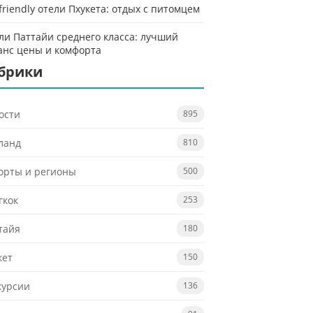
-friendly отели Пхукета: отдых с питомцем
ли Паттайи среднего класса: лучший
анс цены и комфорта
брики
ости
895
ланд
810
орты и регионы
500
гкок
253
тайя
180
кет
150
курсии
136