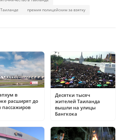
 Таиланде
премия полицейским за взятку
апхум в
Десятки тысяч
оке расширят до
жителей Таиланда
н пассажиров
вышли на улицы
Бангкока