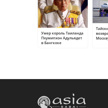
Тайск
Умер король Таиланда
возвр
Пхумипхон Адульядет
Москв
в Бангкоке