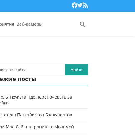
риятия
Веб-камеры
Найти
ежие посты
телы Пхукета: где переночевать за
ейки
с-отели Паттайи: топ 5★ курортов
ли Мае Сай: на границе с Мьянмой