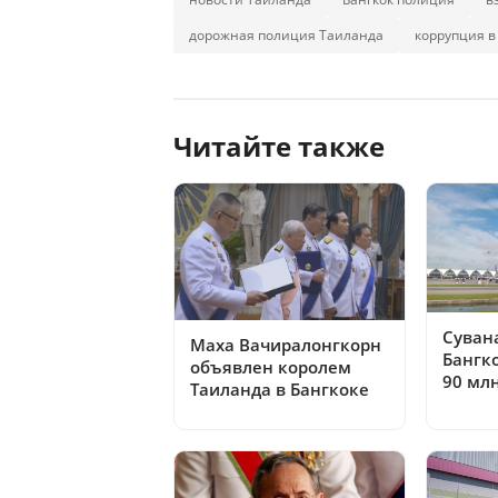
дорожная полиция Таиланда
коррупция в
Читайте также
Суван
Маха Вачиралонгкорн
Бангк
объявлен королем
90 мл
Таиланда в Бангкоке