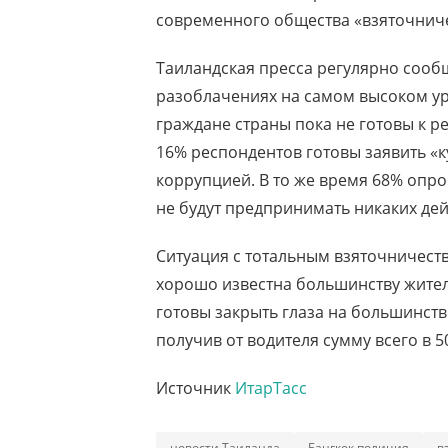
современного общества «взяточниче
Таиландская пресса регулярно сооб
разоблачениях на самом высоком ур
граждане страны пока не готовы к 
16% респондентов готовы заявить «ку
коррупцией. В то же время 68% опр
не будут предпринимать никаких дей
Ситуация с тотальным взяточничест
хорошо известна большинству жител
готовы закрыть глаза на большинст
получив от водителя сумму всего в 5
Источник
ИтарТасс
новости Таиланда
Бангкок полиция
в