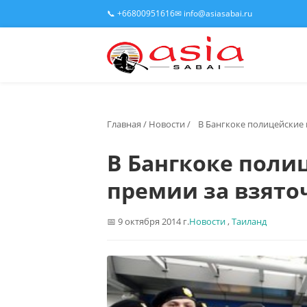
📞 +66800951616
✉ info@asiasabai.ru
Главная
/
Новости
/
В Бангкоке полицейские 
В Бангкоке поли
премии за взято
9 октября 2014 г.
Новости
,
Таиланд