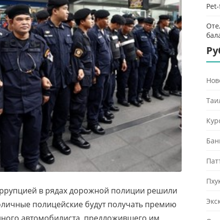
Pet
Оте
бал
Ру
Нов
Таи
Кур
Бан
Пат
Пху
оррупцией в рядах дорожной полиции решили
Экс
толичные полицейские будут получать премию
анного автомобилиста, предложившего им