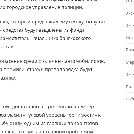
Оте
ило городское управление полиции.
Экс
ля, который предложил ему взятку, получит
Экс
ти средства будут выделены из фонда
Инт
 заместитель начальника бангкокского
нгсак.
Биз
опасения среди столичных автомобилистов.
Мер
 за премией, стражи правопорядка будут
Экс
взятку.
Пол
Соб
стоит достаточно остро. Новый премьер-
озгласил «нулевой уровень терпимости» к
рьбу с ним одним из главных приоритетов
королевства считают главной проблемой