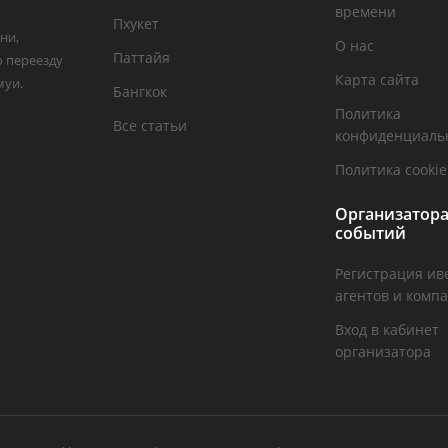
времени
Пхукет
ни,
О нас
Паттайя
о переезду
Карта сайта
муи.
Бангкок
Политика
Все статьи
конфиденциаль
Политика cookie
Организатор
событий
Регистрация ив
агентов и комп
Вход в кабинет
организатора