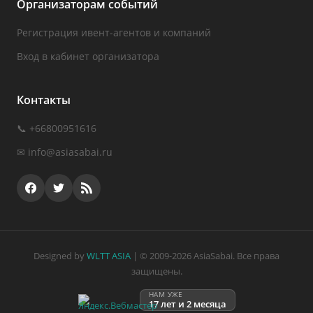
Организаторам событий
Регистрация ивент-агентов и компаний
Вход в кабинет организатора
Контакты
📞 +66800951616
✉
info@asiasabai.ru
Designed by
WLTT ASIA
| © 2009-2026 AsiaSabai. Все права
защищены.
НАМ УЖЕ
17 лет и 2 месяца