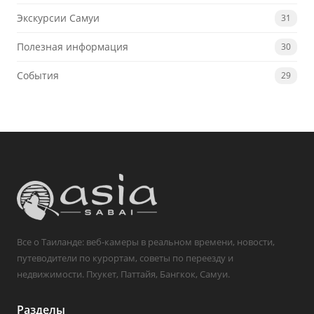
Экскурсии Самуи
31
Полезная информация
30
События
29
Все о Таиланде: веб-камеры в реальном времени, новости,
путеводители по курортам, советы по переезду и
недвижимости. Пхукет, Паттайя, Бангкок, Самуи.
Разделы