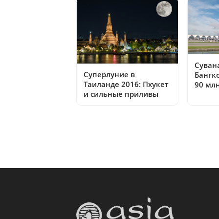
Суван
Суперлуние в
Бангк
Таиланде 2016: Пхукет
90 мл
и сильные приливы