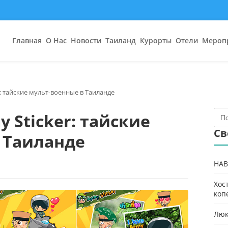
Главная
О Нас
Новости
Таиланд
Курорты
Отели
Мероп
: тайские мульт-военные в Таиланде
 Sticker: тайские
Св
 Таиланде
HAB
Хос
коп
Люк