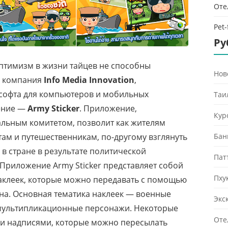
Оте
Pet
Ру
 оптимизм в жизни тайцев не способны
Нов
ая компания
Info Media Innovation
,
софта для компьютеров и мобильных
Таи
жение —
Army Sticker
. Приложение,
Кур
льным комитетом, позволит как жителям
ам и путешественникам, по-другому взглянуть
Бан
в стране в результате политической
Пат
Приложение Army Sticker представляет собой
Пху
аклеек, которые можно передавать с помощью
а. Основная тематика наклеек — военные
Экс
 мультипликационные персонажи. Некоторые
Оте
и надписями, которые можно пересылать