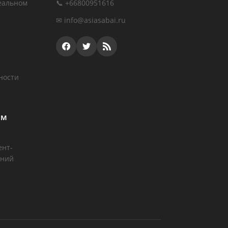
еальном
📞 +66800951616
✉
info@asiasabai.ru
ности
ам
ент-
аний