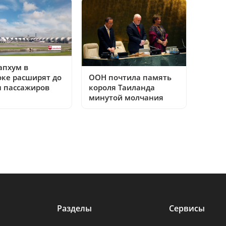
апхум в
оке расширят до
ООН почтила память
н пассажиров
короля Таиланда
минутой молчания
Разделы
Сервисы