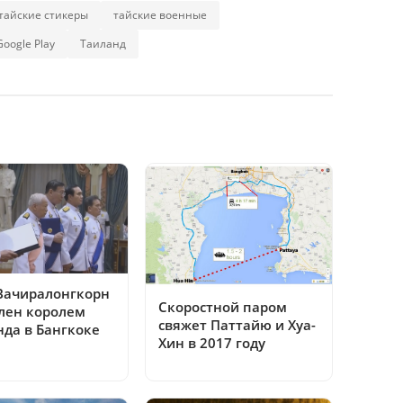
тайские стикеры
тайские военные
oogle Play
Таиланд
Вачиралонгкорн
Скоростной паром
лен королем
свяжет Паттайю и Хуа-
нда в Бангкоке
Хин в 2017 году