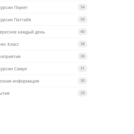
курсии Пхукет
54
курсии Паттайя
50
ересное каждый день
40
нес Класс
38
оприятия
36
курсии Самуи
31
езная информация
30
ытия
29