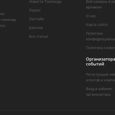
Новости Таиланда
Веб-камеры в р
времени
Пхукет
ни,
О нас
Паттайя
о переезду
Карта сайта
муи.
Бангкок
Политика
Все статьи
конфиденциаль
Политика cookie
Организатор
событий
Регистрация ив
агентов и комп
Вход в кабинет
организатора