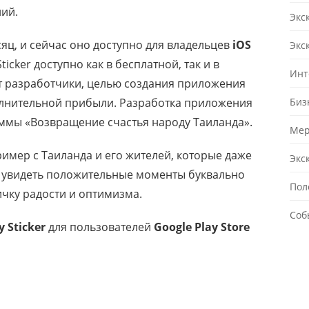
ий.
Экс
яц, и сейчас оно доступно для владельцев
iOS
Экс
Sticker доступно как в бесплатной, так и в
Инт
ют разработчики, целью создания приложения
олнительной прибыли. Разработка приложения
Биз
ммы «Возвращение счастья народу Таиланда».
Мер
ример с Таиланда и его жителей, которые даже
Экс
ы увидеть положительные моменты буквально
Пол
ичку радости и оптимизма.
Соб
 Sticker
для пользователей
Google Play Store