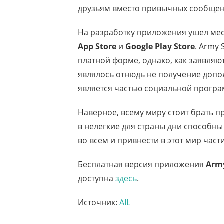
друзьям вместо привычных сообщен
На разработку приложения ушел мес
App Store
и
Google Play Store
. Army 
платной форме, однако, как заявля
являлось отнюдь не получение доп
является частью социальной програ
Наверное, всему миру стоит брать п
в нелегкие для страны дни способн
во всем и привнести в этот мир част
Бесплатная версия приложения
Army
доступна
здесь
.
Источник:
AIL