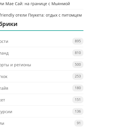
ли Мае Сай: на границе с Мьянмой
-friendly отели Пхукета: отдых с питомцем
брики
ости
895
ланд
810
орты и регионы
500
гкок
253
тайя
180
кет
151
курсии
136
ли
91