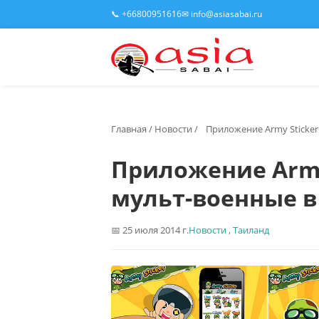
📞 +66800951616
✉ info@asiasabai.ru
Главная
/
Новости
/
Приложение Army Sticker
Приложение Army
мульт-военные в
25 июля 2014 г.
Новости
,
Таиланд