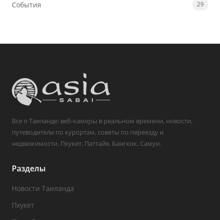
События
29
Все о Таиланде: веб-камеры в реальном времени, новости,
путеводители по курортам, советы по переезду и
недвижимости. Пхукет, Паттайя, Бангкок, Самуи.
Разделы
Новости Таиланда
Пхукет