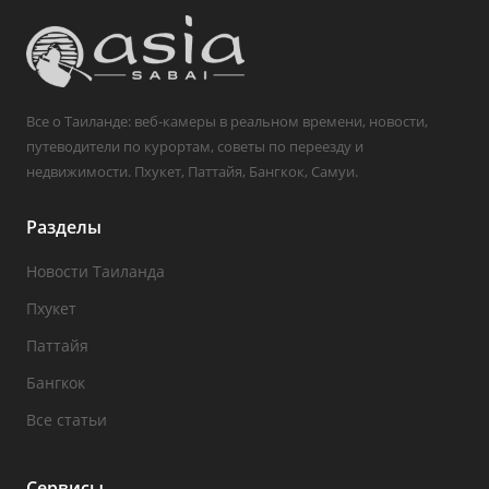
Все о Таиланде: веб-камеры в реальном времени, новости,
путеводители по курортам, советы по переезду и
недвижимости. Пхукет, Паттайя, Бангкок, Самуи.
Разделы
Новости Таиланда
Пхукет
Паттайя
Бангкок
Все статьи
Сервисы