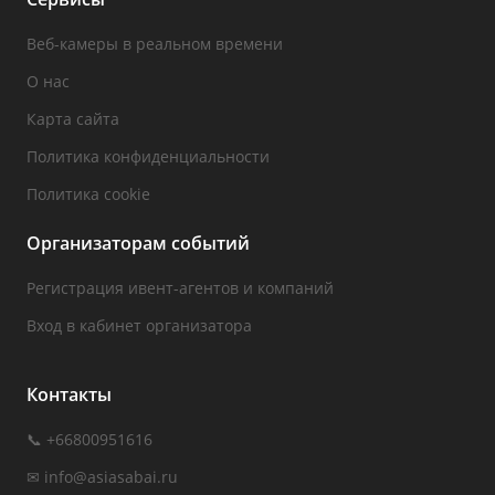
Веб-камеры в реальном времени
О нас
Карта сайта
Политика конфиденциальности
Политика cookie
Организаторам событий
Регистрация ивент-агентов и компаний
Вход в кабинет организатора
Контакты
📞 +66800951616
✉
info@asiasabai.ru