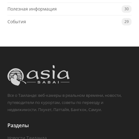
Полезная информация
30
События
29
Все о Таиланде: веб-камеры в реальном времени, новости,
путеводители по курортам, советы по переезду и
недвижимости. Пхукет, Паттайя, Бангкок, Самуи.
Разделы
Новости Таиланда