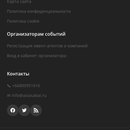
Карта сайта
Политика конфиденциальности
Политика cookie
Организаторам событий
Регистрация ивент-агентов и компаний
Вход в кабинет организатора
Контакты
📞 +66800951616
✉
info@asiasabai.ru