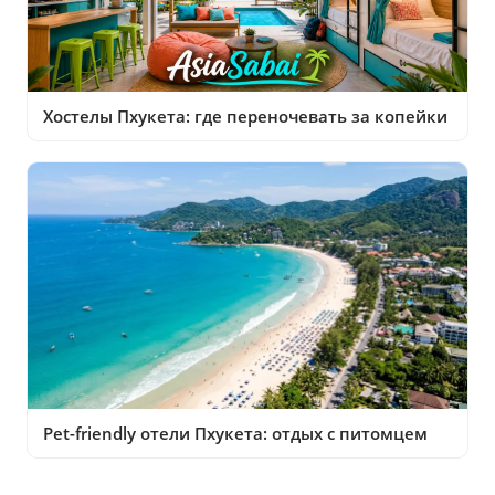
Хостелы Пхукета: где переночевать за копейки
Pet-friendly отели Пхукета: отдых с питомцем