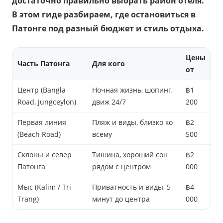
достаточно правильно выбрать район отеля.
В этом гиде разбираем, где остановиться в
Патонге под разный бюджет и стиль отдыха.
Цены
Часть Патонга
Для кого
от
Центр (Bangla
Ночная жизнь, шопинг,
฿1
Road, Jungceylon)
движ 24/7
200
Первая линия
Пляж и виды, близко ко
฿2
(Beach Road)
всему
500
Склоны и север
Тишина, хороший сон
฿2
Патонга
рядом с центром
000
Мыс (Kalim / Tri
Приватность и виды, 5
฿4
Trang)
минут до центра
000