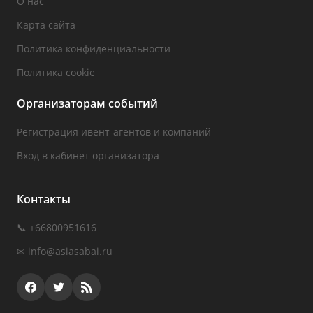
О нас
Карта сайта
Политика конфиденциальности
Политика cookie
Организаторам событий
Регистрация ивент-агентов и компаний
Вход в кабинет организатора
Контакты
📞 +66800951616
✉
info@asiasabai.ru