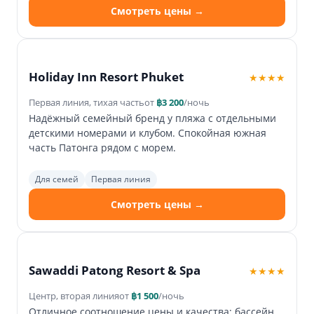
Смотреть цены →
Holiday Inn Resort Phuket
★★★★
Первая линия, тихая часть
от
฿3 200
/ночь
Надёжный семейный бренд у пляжа с отдельными
детскими номерами и клубом. Спокойная южная
часть Патонга рядом с морем.
Для семей
Первая линия
Смотреть цены →
Sawaddi Patong Resort & Spa
★★★★
Центр, вторая линия
от
฿1 500
/ночь
Отличное соотношение цены и качества: бассейн,