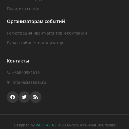
Политика cookie
Организаторам событий
Регистрация ивент-агентов и компаний
Вход в кабинет организатора
Контакты
📞 +66800951616
✉
info@asiasabai.ru
Designed by
WLTT ASIA
| © 2009-2026 AsiaSabai. Все права