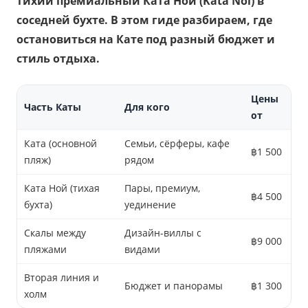
тихий премиальный Ката Ной (Kata Noi) в
соседней бухте. В этом гиде разбираем, где
остановиться на Кате под разный бюджет и
стиль отдыха.
Цены
Часть Каты
Для кого
от
Ката (основной
Семьи, сёрферы, кафе
฿1 500
пляж)
рядом
Ката Ной (тихая
Пары, премиум,
฿4 500
бухта)
уединение
Скалы между
Дизайн-виллы с
฿9 000
пляжами
видами
Вторая линия и
Бюджет и панорамы
฿1 300
холм