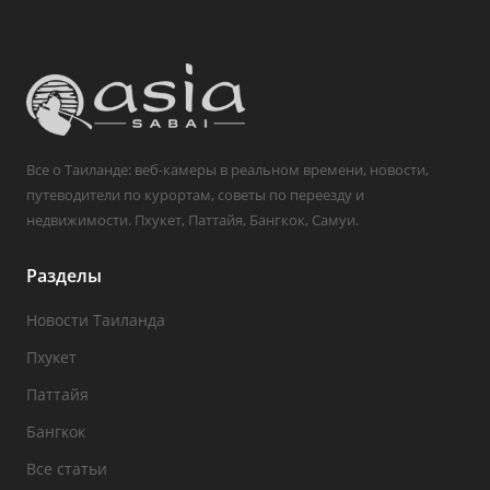
Все о Таиланде: веб-камеры в реальном времени, новости,
путеводители по курортам, советы по переезду и
недвижимости. Пхукет, Паттайя, Бангкок, Самуи.
Разделы
Новости Таиланда
Пхукет
Паттайя
Бангкок
Все статьи