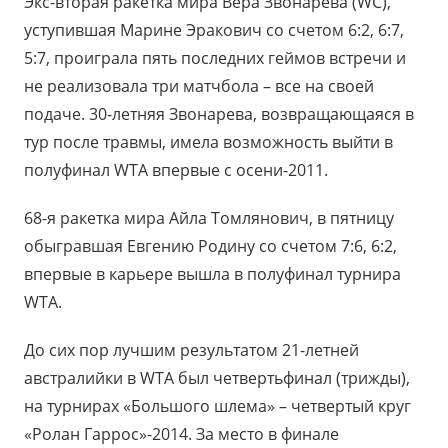
Экс-вторая ракетка мира Вера Звонарева (WC),
уступившая Марине Эракович со счетом 6:2, 6:7,
5:7, проиграла пять последних геймов встречи и
не реализовала три матчбола – все на своей
подаче. 30-летняя Звонарева, возвращающаяся в
тур после травмы, имела возможность выйти в
полуфинал WTA впервые с осени-2011.
68-я ракетка мира Айла Томлянович, в пятницу
обыгравшая Евгению Родину со счетом 7:6, 6:2,
впервые в карьере вышла в полуфинал турнира
WTA.
До сих пор лучшим результатом 21-летней
австралийки в WTA
был четвертьфинал (трижды),
на турнирах «Большого шлема» – четвертый круг
«Ролан Гаррос»-2014. За место в финале