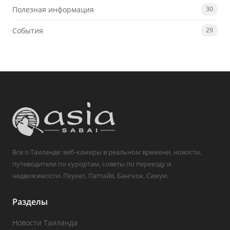
Полезная информация
30
События
29
Все о Таиланде: веб-камеры в реальном времени, новости,
путеводители по курортам, советы по переезду и
недвижимости. Пхукет, Паттайя, Бангкок, Самуи.
Разделы
Новости Таиланда