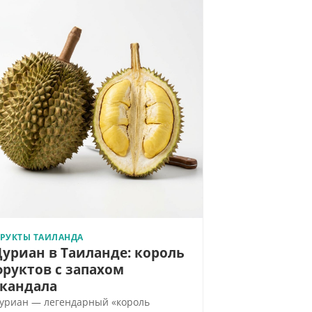
РУКТЫ ТАИЛАНДА
Дуриан в Таиланде: король
фруктов с запахом
скандала
уриан — легендарный «король