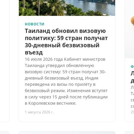
НОВОСТИ
Таиланд обновил визовую
политику: 59 стран получат
30-дневный безвизовый
въезд
16 июля 2026 года Кабинет министров
Таиланда утвердил обновлённую
Ф
визовую систему: 59 стран получат 30-
Л
дневный безвизовый въезд, Индия
д
переведена из визы по прилёту в
Л
безвизовый режим. Изменения вступят
Т
в силу через 15 дней после публикации
с
в Королевском вестнике.
с
1 августа 2026 г.
2