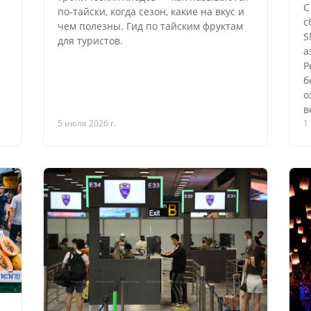
С
по-тайски, когда сезон, какие на вкус и
с
чем полезны. Гид по тайским фруктам
S
для туристов.
а
Р
б
о
в
5 июля 2026 г.
1