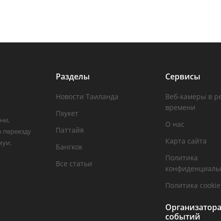
Разделы
Сервисы
Новости Таиланда
Веб-камеры в р
времени
Пхукет
ни,
О нас
Паттайя
о переезду
Карта сайта
муи.
Бангкок
Политика
Все статьи
конфиденциаль
Политика cookie
Организатор
событий