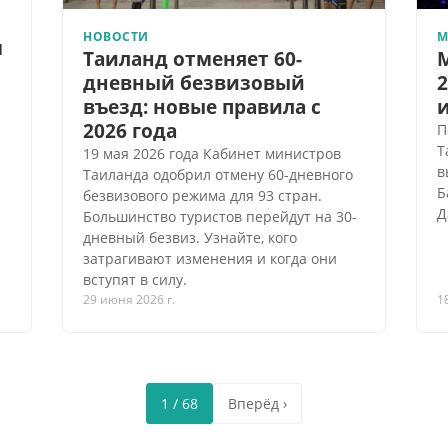
НОВОСТИ
М
м
Таиланд отменяет 60-
дневный безвизовый
2
въезд: новые правила с
2026 года
П
Т
19 мая 2026 года Кабинет министров
в
Таиланда одобрил отмену 60-дневного
Б
безвизового режима для 93 стран.
Д
Большинство туристов перейдут на 30-
дневный безвиз. Узнайте, кого
затрагивают изменения и когда они
вступят в силу.
29 июня 2026 г.
1
1 / 68
Вперёд ›