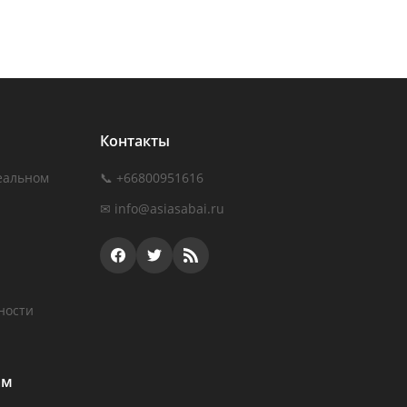
Контакты
еальном
📞 +66800951616
✉
info@asiasabai.ru
ности
ам