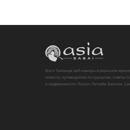
Все о Таиланде: веб-камеры в реальном време
новости, путеводители по курортам, советы п
и недвижимости. Пхукет, Паттайя, Бангкок, Са