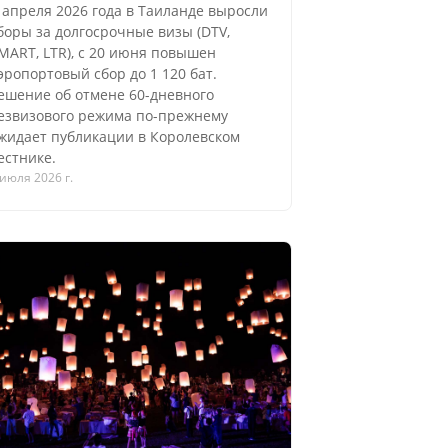
 апреля 2026 года в Таиланде выросли
боры за долгосрочные визы (DTV,
MART, LTR), с 20 июня повышен
эропортовый сбор до 1 120 бат.
ешение об отмене 60-дневного
езвизового режима по-прежнему
жидает публикации в Королевском
естнике.
 июля 2026 г.