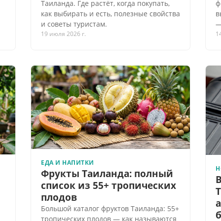
Таиланда. Где растёт, когда покупать,
ф
как выбирать и есть, полезные свойства
в
.
и советы туристам.
—
19 июля 2026 г.
1
ЕДА И НАПИТКИ
Н
Фрукты Таиланда: полный
список из 55+ тропических
плодов
Большой каталог фруктов Таиланда: 55+
.
тропических плодов — как называются