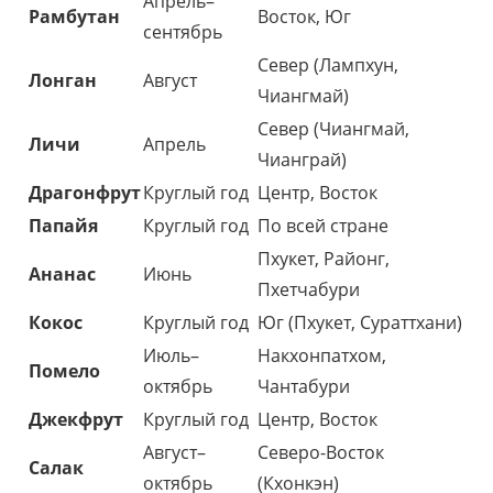
Апрель–
Рамбутан
Восток, Юг
сентябрь
Север (Лампхун,
Лонган
Август
Чиангмай)
Север (Чиангмай,
Личи
Апрель
Чианграй)
Драгонфрут
Круглый год
Центр, Восток
Папайя
Круглый год
По всей стране
Пхукет, Районг,
Ананас
Июнь
Пхетчабури
Кокос
Круглый год
Юг (Пхукет, Сураттхани)
Июль–
Накхонпатхом,
Помело
октябрь
Чантабури
Джекфрут
Круглый год
Центр, Восток
Август–
Северо-Восток
Салак
октябрь
(Кхонкэн)