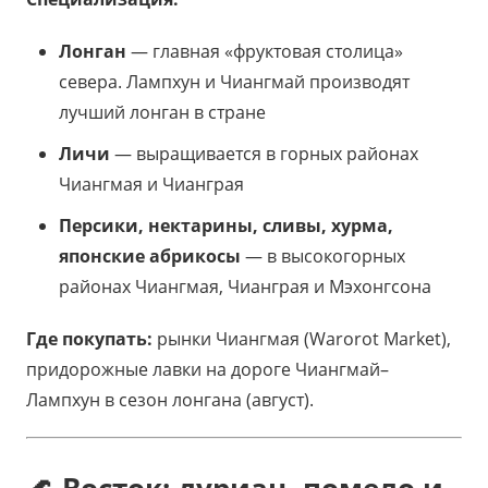
Лонган
— главная «фруктовая столица»
севера. Лампхун и Чиангмай производят
лучший лонган в стране
Личи
— выращивается в горных районах
Чиангмая и Чианграя
Персики, нектарины, сливы, хурма,
японские абрикосы
— в высокогорных
районах Чиангмая, Чианграя и Мэхонгсона
Где покупать:
рынки Чиангмая (Warorot Market),
придорожные лавки на дороге Чиангмай–
Лампхун в сезон лонгана (август).