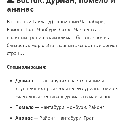
🌊 Восток: дуриан, помело и
ананас
Восточный Таиланд (провинции Чантабури,
Районг, Трат, Чонбури, Сакэо, Чачоенгсао) —
влажный тропический климат, богатые почвы,
близость к морю. Это главный экспортный регион
страны.
Специализация:
Дуриан
— Чантабури является одним из
крупнейших производителей дуриана в мире.
Ежегодный фестиваль дуриана в мае–июне
Помело
— Чантабури, Чонбури, Районг
Ананас
— Районг, Чантабури, Трат