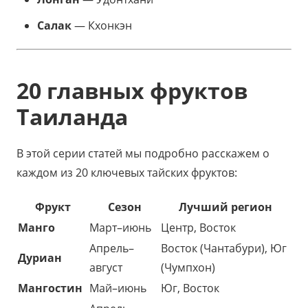
Салак
— Кхонкэн
20 главных фруктов
Таиланда
В этой серии статей мы подробно расскажем о
каждом из 20 ключевых тайских фруктов:
Фрукт
Сезон
Лучший регион
Манго
Март–июнь
Центр, Восток
Апрель–
Восток (Чантабури), Юг
Дуриан
август
(Чумпхон)
Мангостин
Май–июнь
Юг, Восток