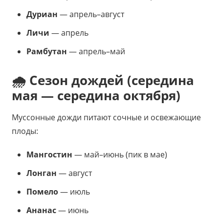
Дуриан
— апрель–август
Личи
— апрель
Рамбутан
— апрель–май
🌧️ Сезон дождей (середина
мая — середина октября)
Муссонные дожди питают сочные и освежающие
плоды:
Мангостин
— май–июнь (пик в мае)
Лонган
— август
Помело
— июль
Ананас
— июнь