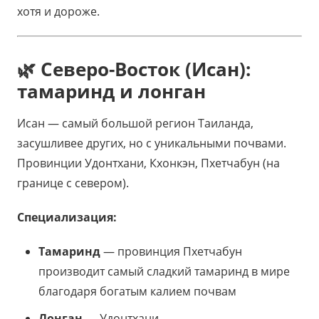
хотя и дороже.
🌿 Северо-Восток (Исан):
тамаринд и лонган
Исан — самый большой регион Таиланда,
засушливее других, но с уникальными почвами.
Провинции Удонтхани, Кхонкэн, Пхетчабун (на
границе с севером).
Специализация:
Тамаринд
— провинция Пхетчабун
производит самый сладкий тамаринд в мире
благодаря богатым калием почвам
Лонган
— Удонтхани