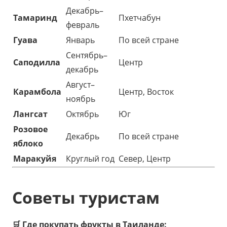
Декабрь–
Тамаринд
Пхетчабун
февраль
Гуава
Январь
По всей стране
Сентябрь–
Саподилла
Центр
декабрь
Август–
Карамбола
Центр, Восток
ноябрь
Лангсат
Октябрь
Юг
Розовое
Декабрь
По всей стране
яблоко
Маракуйя
Круглый год
Север, Центр
Советы туристам
🛒 Где покупать фрукты в Таиланде: