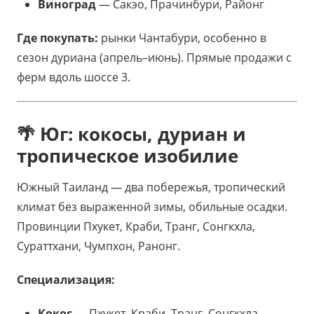
Виноград
— Сакэо, Прачинбури, Районг
Где покупать:
рынки Чантабури, особенно в
сезон дуриана (апрель–июнь). Прямые продажи с
ферм вдоль шоссе 3.
🌴 Юг: кокосы, дуриан и
тропическое изобилие
Южный Таиланд — два побережья, тропический
климат без выраженной зимы, обильные осадки.
Провинции Пхукет, Краби, Транг, Сонгкхла,
Сураттхани, Чумпхон, Ранонг.
Специализация:
Кокос
— Пхукет, Краби, Транг, Сонгкхла,