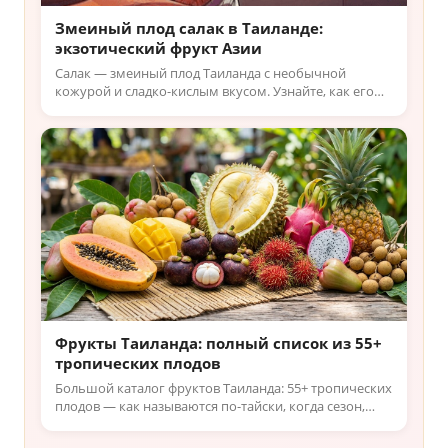
Змеиный плод салак в Таиланде:
экзотический фрукт Азии
Салак — змеиный плод Таиланда с необычной
кожурой и сладко-кислым вкусом. Узнайте, как его
выбрать на рынке и почему его считают
афродизиаком, читайте!
Фрукты Таиланда: полный список из 55+
тропических плодов
Большой каталог фруктов Таиланда: 55+ тропических
плодов — как называются по-тайски, когда сезон,
какие на вкус и чем полезны. Гид по тайским
фруктам для туристов.