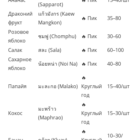
Ананас
🔥 Пик
15–40/шт
(Sapparot)
Драконий
แก้วมังกร (Kaew
🔥 Пик
35–80
фрукт
Mangkon)
Розовое
ชมพู่ (Chomphu)
🔥 Пик
30–60
яблоко
Салак
สละ (Sala)
🔥 Пик
60–100
Сахарное
น้อยหน่า (Noi Na)
🔥 Пик
40–80
яблоко
🔥
Папайя
มะละกอ (Malako)
Круглый
15–40/шт
год
🔥
มะพร้าว
Кокос
Круглый
15–30/шт
(Maphrao)
год
🔥
10–30/