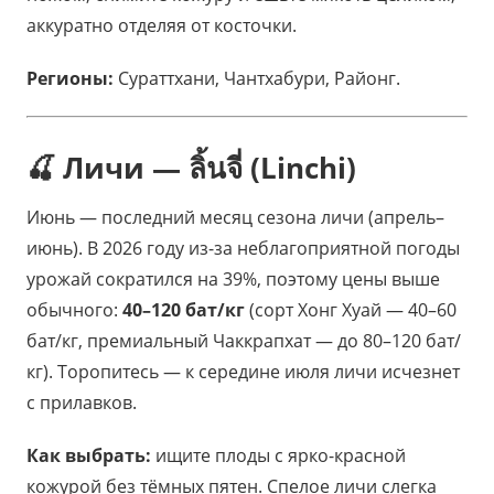
аккуратно отделяя от косточки.
Регионы:
Сураттхани, Чантхабури, Районг.
🍒 Личи — ลิ้นจี่ (Linchi)
Июнь — последний месяц сезона личи (апрель–
июнь). В 2026 году из-за неблагоприятной погоды
урожай сократился на 39%, поэтому цены выше
обычного:
40–120 бат/кг
(сорт Хонг Хуай — 40–60
бат/кг, премиальный Чаккрапхат — до 80–120 бат/
кг). Торопитесь — к середине июля личи исчезнет
с прилавков.
Как выбрать:
ищите плоды с ярко-красной
кожурой без тёмных пятен. Спелое личи слегка