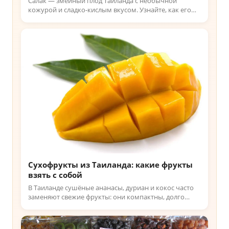
Салак — змеиный плод Таиланда с необычной
кожурой и сладко-кислым вкусом. Узнайте, как его
выбрать на рынке и почему его считают
афродизиаком, читайте!
Сухофрукты из Таиланда: какие фрукты
взять с собой
В Таиланде сушёные ананасы, дуриан и кокос часто
заменяют свежие фрукты: они компактны, долго
хранятся и удобны в дороге. Узнайте, какие брать с
собой!