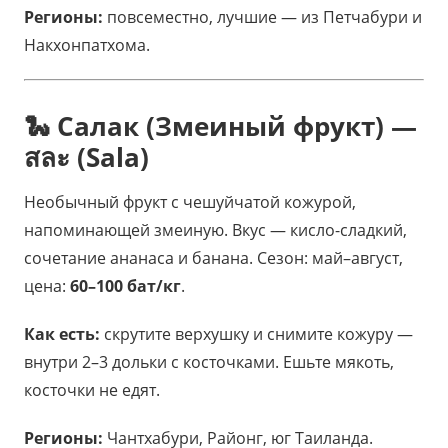
Регионы:
повсеместно, лучшие — из Петчабури и
Накхонпатхома.
🐍 Салак (Змеиный фрукт) —
สละ (Sala)
Необычный фрукт с чешуйчатой кожурой,
напоминающей змеиную. Вкус — кисло-сладкий,
сочетание ананаса и банана. Сезон: май–август,
цена:
60–100 бат/кг
.
Как есть:
скрутите верхушку и снимите кожуру —
внутри 2–3 дольки с косточками. Ешьте мякоть,
косточки не едят.
Регионы:
Чантхабури, Районг, юг Таиланда.