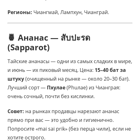
Регионы:
Чиангмай, Лампхун, Чианграй.
🍍 Ананас — สับปะรด
(Sapparot)
Тайские ананасы — одни из самых сладких в мире,
и июнь — их пиковый месяц. Цена:
15–40 бат за
штуку
(очищенный на рынке — около 20–30 бат).
Лучший сорт —
Пхулае
(Phuлae) из Чианграя:
очень сочный, почти без кислинки.
Совет:
на рынках продавцы нарезают ананас
прямо при вас — это удобно и гигиенично.
Попросите «mai sai prik» (без перца чили), если не
хотите острого.