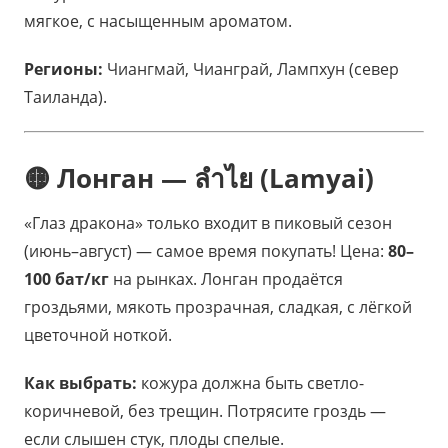
мягкое, с насыщенным ароматом.
Регионы:
Чиангмай, Чианграй, Лампхун (север
Таиланда).
🟡 Лонган — ลำไย (Lamyai)
«Глаз дракона» только входит в пиковый сезон
(июнь–август) — самое время покупать! Цена:
80–
100 бат/кг
на рынках. Лонган продаётся
гроздьями, мякоть прозрачная, сладкая, с лёгкой
цветочной ноткой.
Как выбрать:
кожура должна быть светло-
коричневой, без трещин. Потрясите гроздь —
если слышен стук, плоды спелые.