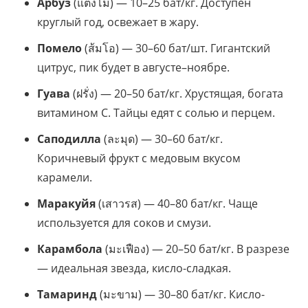
Арбуз
(แตงโม) — 10–25 бат/кг. Доступен
круглый год, освежает в жару.
Помело
(ส้มโอ) — 30–60 бат/шт. Гигантский
цитрус, пик будет в августе–ноябре.
Гуава
(ฝรั่ง) — 20–50 бат/кг. Хрустящая, богата
витамином C. Тайцы едят с солью и перцем.
Саподилла
(ละมุด) — 30–60 бат/кг.
Коричневый фрукт с медовым вкусом
карамели.
Маракуйя
(เสาวรส) — 40–80 бат/кг. Чаще
используется для соков и смузи.
Карамбола
(มะเฟือง) — 20–50 бат/кг. В разрезе
— идеальная звезда, кисло-сладкая.
Тамаринд
(มะขาม) — 30–80 бат/кг. Кисло-