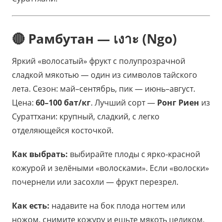
🔴 Рамбутан — เงาะ (Ngo)
Яркий «волосатый» фрукт с полупрозрачной
сладкой мякотью — один из символов тайского
лета. Сезон: май–сентябрь, пик — июнь–август.
Цена:
60–100 бат/кг
. Лучший сорт —
Ронг Риен
из
Сураттхани: крупный, сладкий, с легко
отделяющейся косточкой.
Как выбрать:
выбирайте плоды с ярко-красной
кожурой и зелёными «волосками». Если «волоски»
почернели или засохли — фрукт перезрел.
Как есть:
надавите на бок плода ногтем или
ножом, снимите кожуру и ешьте мякоть целиком,