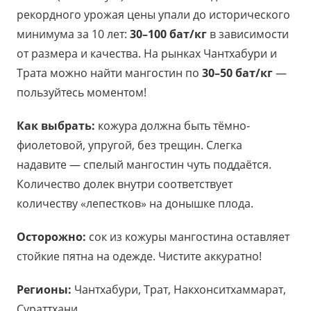
рекордного урожая цены упали до исторического
минимума за 10 лет:
30–100 бат/кг
в зависимости
от размера и качества. На рынках Чантхабури и
Трата можно найти мангостин по
30–50 бат/кг
—
пользуйтесь моментом!
Как выбрать:
кожура должна быть тёмно-
фиолетовой, упругой, без трещин. Слегка
надавите — спелый мангостин чуть поддаётся.
Количество долек внутри соответствует
количеству «лепестков» на донышке плода.
Осторожно:
сок из кожуры мангостина оставляет
стойкие пятна на одежде. Чистите аккуратно!
Регионы:
Чантхабури, Трат, Накхонситхаммарат,
Сураттхани.