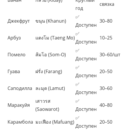
Банан
กล้วย (Kluay)
Круглый
связка
год
✅
Джекфрут
ขนุน (Khanun)
30–80
Доступен
✅
Арбуз
แตงโม (Taeng Mo)
10–25
Доступен
✅
Помело
ส้มโอ (Som-O)
30–60/шт
Доступен
✅
Гуава
ฝรั่ง (Farang)
20–50
Доступен
✅
Саподилла
ละมุด (Lamut)
30–60
Доступен
เสาวรส
✅
Маракуйя
40–80
(Saowarot)
Доступен
✅
Карамбола
มะเฟือง (Mafuang)
20–50
Доступен