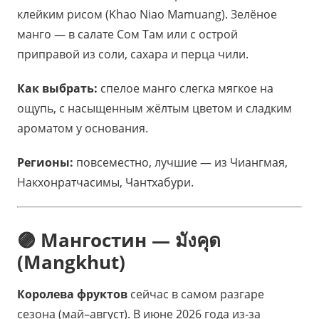
клейким рисом (Khao Niao Mamuang). Зелёное
манго — в салате Сом Там или с острой
приправой из соли, сахара и перца чили.
Как выбрать:
спелое манго слегка мягкое на
ощупь, с насыщенным жёлтым цветом и сладким
ароматом у основания.
Регионы:
повсеместно, лучшие — из Чиангмая,
Накхонратчасимы, Чантхабури.
🟣 Мангостин — มังคุด
(Mangkhut)
Королева фруктов
сейчас в самом разгаре
сезона (май–август). В июне 2026 года из-за