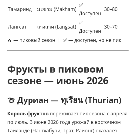
✅
Тамаринд
มะขาม (Makham)
30–80
Доступен
✅
Лангсат
ลางสาด (Langsat)
30–70
Доступен
🔥 — пиковый сезон | ✅ — доступен, но не пик
Фрукты в пиковом
сезоне — июнь 2026
🍈 Дуриан — ทุเรียน (Thurian)
Король фруктов
переживает пик сезона с апреля
по июль. В июне 2026 года урожай в восточном
Таиланде (Чантхабури, Трат, Районг) оказался