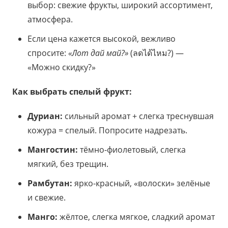
выбор: свежие фрукты, широкий ассортимент,
атмосфера.
Если цена кажется высокой, вежливо
спросите:
«Лот дай май?»
(ลดได้ไหม?) —
«Можно скидку?»
Как выбрать спелый фрукт:
Дуриан:
сильный аромат + слегка треснувшая
кожура = спелый. Попросите надрезать.
Мангостин:
тёмно-фиолетовый, слегка
мягкий, без трещин.
Рамбутан:
ярко-красный, «волоски» зелёные
и свежие.
Манго:
жёлтое, слегка мягкое, сладкий аромат