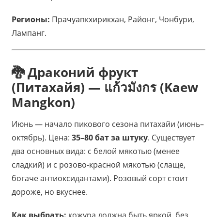
Регионы:
Прачуапкхирикхан, Районг, Чонбури,
Лампанг.
🐉 Драконий фрукт
(Питахайя) — แก้วมังกร (Kaew
Mangkon)
Июнь — начало пикового сезона питахайи (июнь–
октябрь). Цена:
35–80 бат за штуку
. Существует
два основных вида: с белой мякотью (менее
сладкий) и с розово-красной мякотью (слаще,
богаче антиоксидантами). Розовый сорт стоит
дороже, но вкуснее.
Как выбрать:
кожура должна быть яркой, без