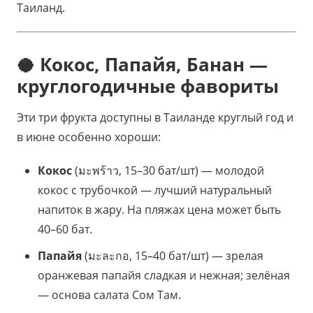
Таиланд.
🥥 Кокос, Папайя, Банан —
круглогодичные фавориты
Эти три фрукта доступны в Таиланде круглый год и
в июне особенно хороши:
Кокос
(มะพร้าว, 15–30 бат/шт) — молодой
кокос с трубочкой — лучший натуральный
напиток в жару. На пляжах цена может быть
40–60 бат.
Папайя
(มะละกอ, 15–40 бат/шт) — зрелая
оранжевая папайя сладкая и нежная; зелёная
— основа салата Сом Там.