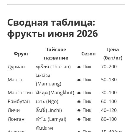
Сводная таблица:
фрукты июня 2026
Тайское
Цена
Фрукт
Сезон
название
(бат/кг)
Дуриан
ทุเรียน (Thurian)
🔥 Пик
70–200
มะม่วง
Манго
🔥 Пик
50–130
(Mamuang)
Мангостин
มังคุด (Mangkhut)
🔥 Пик
30–100
Рамбутан
เงาะ (Ngo)
🔥 Пик
60–100
Личи
ลิ้นจี่ (Linchi)
🔥 Пик
40–120
Лонган
ลำไย (Lamyai)
🔥 Пик
80–100
สับปะรด