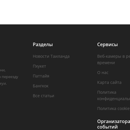
Разделы
Сервисы
Новости Таиланда
Веб-камеры в р
времени
Пхукет
ни,
О нас
Паттайя
о переезду
Карта сайта
муи.
Бангкок
Политика
Все статьи
конфиденциаль
Политика cookie
Организатор
событий