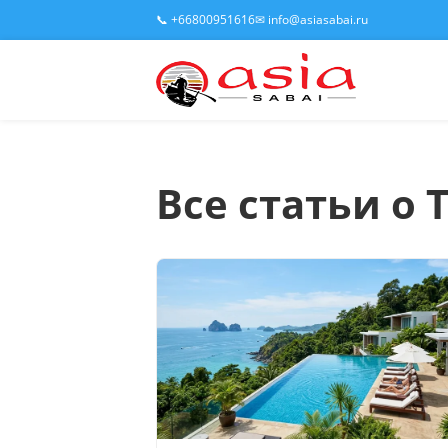
📞 +66800951616
✉ info@asiasabai.ru
Все статьи о