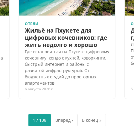
ОТЕЛИ
О
Жильё на Пхукете для
цифровых кочевников: где
г
жить недолго и хорошо
Л
П
Где остановиться на Пхукете цифровому
о
на
кочевнику: кондо с кухней, коворкинги,
б
быстрый интернет и районы с
развитой инфраструктурой. От
бюджетных студий до просторных
апартаментов.
6 августа 2026 г.
5
1 / 138
Вперёд ›
В конец »