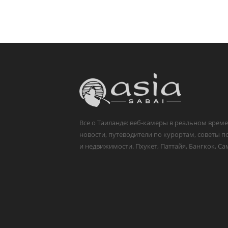
Все о Таиланде: веб-камеры в реальном време
новости, путеводители по курортам, советы п
и недвижимости. Пхукет, Паттайя, Бангкок, Са