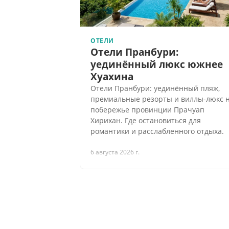
ОТЕЛИ
Отели Пранбури:
уединённый люкс южнее
Хуахина
Отели Пранбури: уединённый пляж,
премиальные резорты и виллы-люкс 
побережье провинции Прачуап
Хирихан. Где остановиться для
романтики и расслабленного отдыха.
6 августа 2026 г.