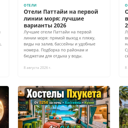
ОТЕЛИ
О
Отели Паттайи на первой
линии моря: лучшие
варианты 2026
2
я
Лучшие отели Паттайи на первой
Л
линии моря: прямой выход к пляжу,
в
,
виды на залив, бассейны и удобные
н
номера. Подборка по районам и
С
бюджетам для отдыха у воды.
с
8 августа 2026 г.
8