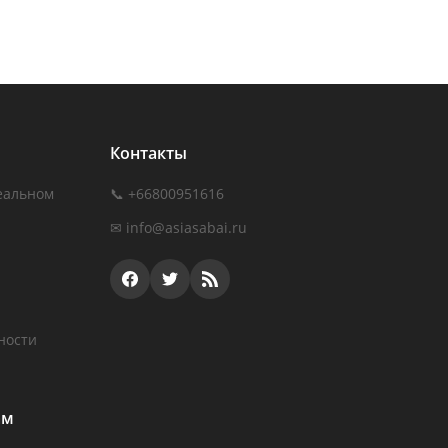
Контакты
еальном
📞 +66800951616
✉
info@asiasabai.ru
ности
ам