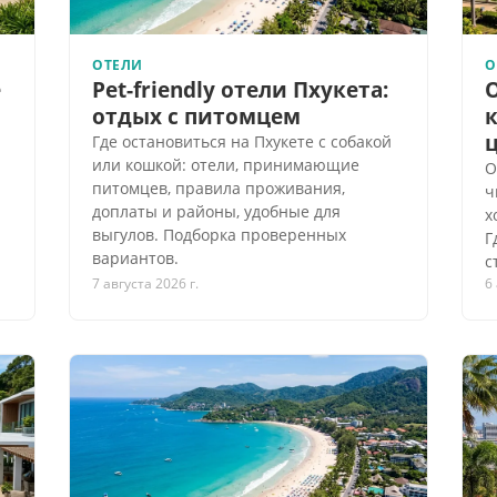
ОТЕЛИ
О
е
Pet-friendly отели Пхукета:
отдых с питомцем
к
Где остановиться на Пхукете с собакой
или кошкой: отели, принимающие
О
питомцев, правила проживания,
ч
доплаты и районы, удобные для
х
выгулов. Подборка проверенных
Г
вариантов.
с
7 августа 2026 г.
6