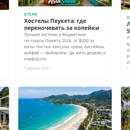
ОТЕЛИ
О
Хостелы Пхукета: где
переночевать за копейки
Лучшие хостелы и бюджетные
Л
гестхаусы Пхукета 2026: от ₿250 за
к
ночь. Чистые капсулы, кухни, бассейны,
п
вайфай — выбираем, где жить дешево и
р
комфортно.
а
7 августа 2026 г.
7