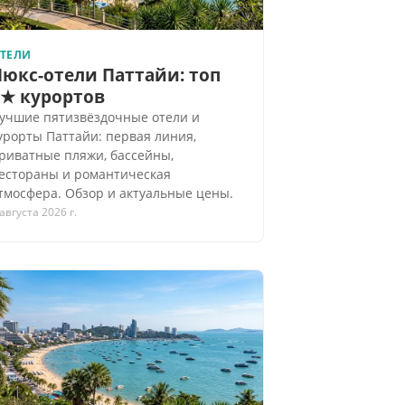
ТЕЛИ
Люкс-отели Паттайи: топ
5★ курортов
учшие пятизвёздочные отели и
урорты Паттайи: первая линия,
риватные пляжи, бассейны,
естораны и романтическая
тмосфера. Обзор и актуальные цены.
 августа 2026 г.